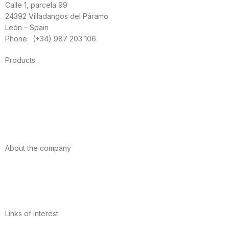
Calle 1, parcela 99
24392 Villadangos del Páramo
León – Spain
Phone: (+34) 987 203 106
Products
Foods
Sport
Cardiovascular health
Vitamins and minerals
Cannabis-CBD
About the company
About us
Internacional
Contact
Links of interest