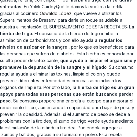
salteadas.
En YoMeCuidoyQué le damos la vuelta a la tortilla
gracias al cocinero
Oswaldo López
, que vuelve a utilizar los
Superalimentos de Drasanvi para darle un toque saludable a
nuestra alimentación. EL SUPERALIMENTO DE ESTA RECETA ES:
La
hierba de trigo:
El consumo de la hierba de trigo inhibe la
asimilación de carbohidratos y con ello
ayuda a regular los
niveles de azúcar en la sangre
, por lo que es beneficioso para
las personas que sufren de diabetes. Esta hierba es conocida por
su alto poder desintoxicante,
que ayuda a limpiar el organismo y
promueve la depuración de la sangre y el hígado
. Su consumo
regular ayuda a eliminar las toxinas, limpia el colon y puede
prevenir diferentes enfermedades crónicas asociadas a los
órganos de limpieza. Por otro lado,
la hierba de trigo es un gran
apoyo para todas esas personas que están buscando perder
peso.
Su consumo proporciona energía al cuerpo para mejorar el
rendimiento físico, aumentando la capacidad para bajar de peso y
prevenir la obesidad. Además, si el aumento de peso se debe a
problemas con la tiroides, el zumo de trigo verde ayuda mediante
la estimulación de la glándula tiroidea. Pudiéndola agregar a
zumos y batidos, gracias a su formato en polvo. Esta receta