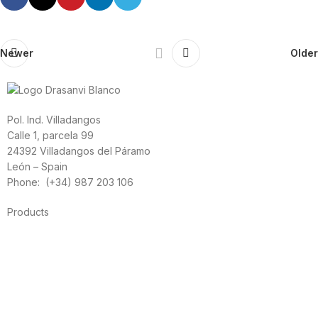
Newer
Older
Pol. Ind. Villadangos
Calle 1, parcela 99
24392 Villadangos del Páramo
León – Spain
Phone: (+34) 987 203 106
Products
Foods
Sport
Cardiovascular health
Vitamins and minerals
Cannabis-CBD