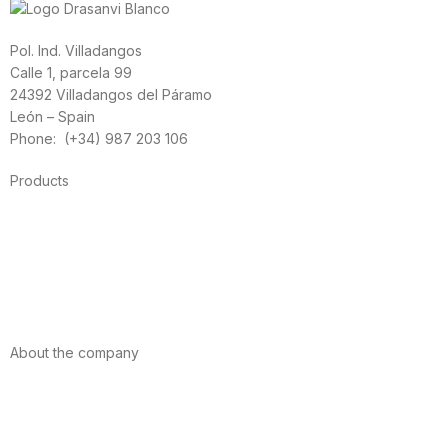
Pol. Ind. Villadangos
Calle 1, parcela 99
24392 Villadangos del Páramo
León – Spain
Phone: (+34) 987 203 106
Products
Foods
Sport
Cardiovascular health
Vitamins and minerals
Cannabis-CBD
About the company
About us
Internacional
Contact