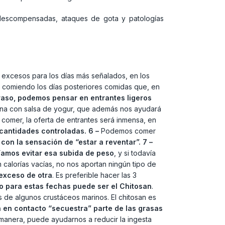
 descompensadas, ataques de gota y patologías
s excesos para los días más señalados, en los
 comiendo los días posteriores comidas que, en
 graso, podemos pensar en entrantes ligeros
ana con salsa de yogur, que además nos ayudará
 comer, la oferta de entrantes será inmensa, en
 cantidades controladas.
6 –
Podemos comer
con la sensación de “estar a reventar”.
7 –
íamos evitar esa subida de peso
, y si todavía
n calorías vacías, no nos aportan ningún tipo de
exceso de otra
. Es preferible hacer las 3
do para estas fechas puede ser el Chitosan
.
s de algunos crustáceos marinos. El chitosan es
en contacto “secuestra” parte de las grasas
manera, puede ayudarnos a reducir la ingesta