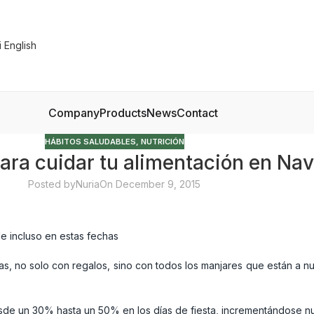
Company
Products
News
Contact
HÁBITOS SALUDABLES
,
NUTRICIÓN
ara cuidar tu alimentación en Na
Posted by
Nuria
On December 9, 2015
 incluso en estas fechas
 no solo con regalos, sino con todos los manjares que están a nu
sde un 30% hasta un 50% en los días de fiesta, incrementándose n