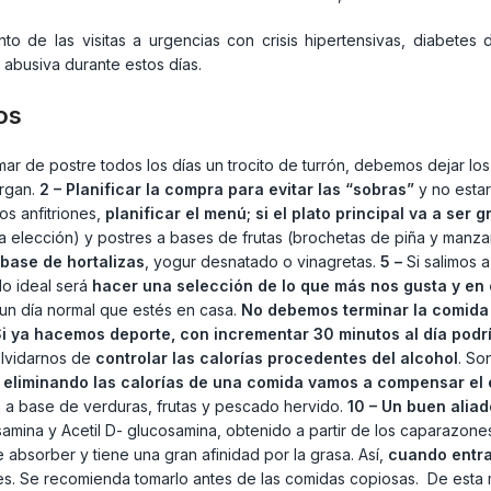
 de las visitas a urgencias con crisis hipertensivas, diabetes
 abusiva durante estos días.
os
omar de postre todos los días un trocito de turrón, debemos dejar lo
argan.
2 – Planificar la compra para evitar las “sobras”
y no estar
os anfitriones,
planificar el menú; si el plato principal va a ser
 elección) y postres a bases de frutas (brochetas de piña y manz
 base de hortalizas
, yogur desnatado o vinagretas.
5 –
Si salimos a
lo ideal será
hacer una selección de lo que más nos gusta y en
un día normal que estés en casa.
No debemos terminar la comida 
i ya hacemos deporte, con incrementar 30 minutos al día podr
lvidarnos de
controlar las calorías procedentes del alcohol
. So
 eliminando las calorías de una comida vamos a compensar el 
 a base de verduras, frutas y pescado hervido.
10 – Un buen alia
amina y Acetil D- glucosamina, obtenido a partir de los caparazone
absorber y tiene una gran afinidad por la grasa. Así,
cuando entra 
es. Se recomienda tomarlo antes de las comidas copiosas. De esta 