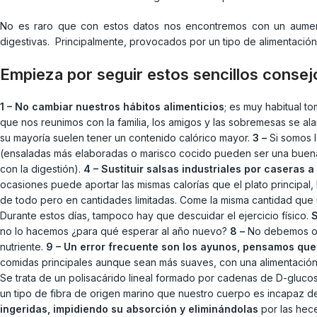
No es raro que con estos datos nos encontremos con un aumento
digestivas. Principalmente, provocados por un tipo de alimentación
Empieza por seguir estos sencillos consej
1 – No cambiar nuestros hábitos alimenticios
; es muy habitual t
que nos reunimos con la familia, los amigos y las sobremesas se al
su mayoría suelen tener un contenido calórico mayor.
3 –
Si somos l
(ensaladas más elaboradas o marisco cocido pueden ser una buena
con la digestión).
4 – Sustituir salsas industriales por caseras a
ocasiones puede aportar las mismas calorías que el plato principal, 
de todo pero en cantidades limitadas. Come la misma cantidad que 
Durante estos días, tampoco hay que descuidar el ejercicio físico.
S
no lo hacemos ¿para qué esperar al año nuevo?
8 –
No debemos o
nutriente.
9 – Un error frecuente son los ayunos, pensamos que
comidas principales aunque sean más suaves, con una alimentación
Se trata de un polisacárido lineal formado por cadenas de D-glucos
un tipo de fibra de origen marino que nuestro cuerpo es incapaz de 
ingeridas, impidiendo su absorción y eliminándolas
por las hec