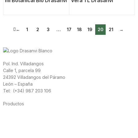
ml Botanical Bio Drasanvi
Vera 1 L Drasanvi
←
1
2
3
…
17
18
19
20
21
→
Pol. Ind. Villadangos
Calle 1, parcela 99
24392 Villadangos del Páramo
León – España
Tel: (+34) 987 203 106
Productos
Alimentación
Deporte
Salud cardiovascular
Vitaminas y minerales