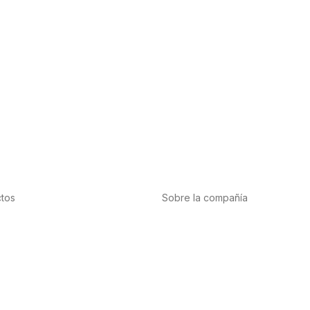
tos
Sobre la compañía
tación
Acerca de nosotros
te
Internacional
cardiovascular
Puntos de venta
nas y minerales
Trabaja con nosotros
bis-CBD
Contacto