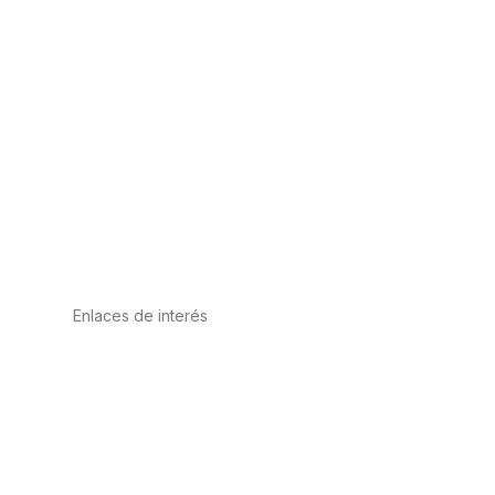
Enlaces de interés
Política de privacidad
Condiciones de Uso
Aviso Legal
Política de Cookies
Calidad y MedioAmbiente