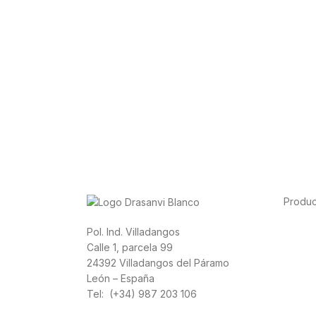
Produc
Alimen
Pol. Ind. Villadangos
Depor
Calle 1, parcela 99
Salud 
24392 Villadangos del Páramo
Vitami
León – España
Canna
Tel: (+34) 987 203 106