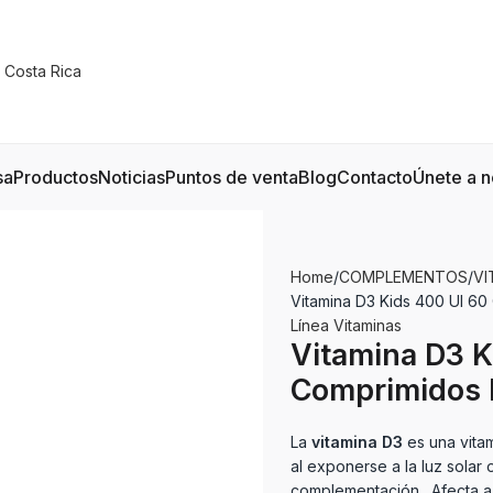
sa
Productos
Noticias
Puntos de venta
Blog
Contacto
Únete a n
Home
COMPLEMENTOS
VI
Vitamina D3 Kids 400 UI 60
Línea Vitaminas
Vitamina D3 K
Comprimidos 
La
vitamina D3
es una vitam
al exponerse a la luz solar 
complementación. Afecta a 