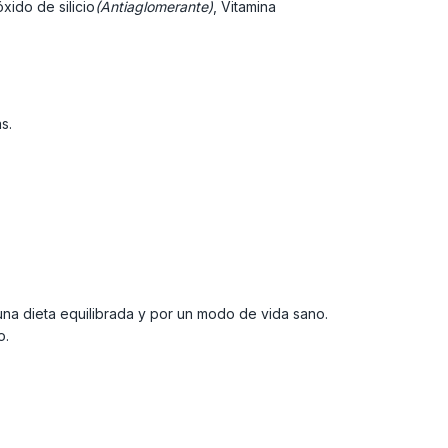
óxido de silicio
(Antiaglomerante)
, Vitamina
as.
una dieta equilibrada y por un modo de vida sano.
o.