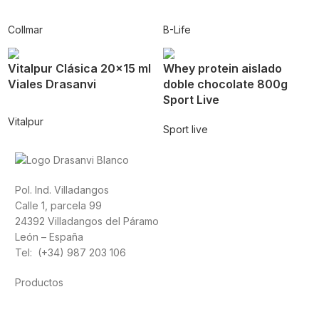
Collmar
B-Life
Vitalpur Clásica 20×15 ml
Whey protein aislado
Viales Drasanvi
doble chocolate 800g
Sport Live
Vitalpur
Sport live
Pol. Ind. Villadangos
Calle 1, parcela 99
24392 Villadangos del Páramo
León – España
Tel: (+34) 987 203 106
Productos
Alimentación