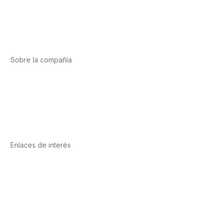
Deporte
Salud cardiovascular
Vitaminas y minerales
Cannabis-CBD
Sobre la compañía
Acerca de nosotros
Internacional
Puntos de venta
Trabaja con nosotros
Contacto
Enlaces de interés
Política de privacidad
Condiciones de Uso
Aviso Legal
Política de Cookies
Calidad y MedioAmbiente