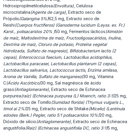
Hidroxipropilmetilcelulosa
(Envoltura)
, Celulosa
microcristalina
(Agente de carga)
, Extracto seco de
Própolis
(Galangina 5%)
62,5 mg, Extracto seco de
Reishi
(Cuerpos fructíferos) (Ganoderma lucidum (Leyss. ex. Fr.)
Karst., polisacaridos 20% )
50 mg, Fermentos lácticos
(Almidón
de maíz, Maltodextrina de maíz, Fructooligosacáridos, Inulina,
Dextrina de maíz, Cloruro de potasio, Proteina vegetal
hidrolizada, Sulfato de magnesio), Bifidobacterium lactis (2
cepas), Enterococcus faecium, Lactobacillus acidophilus,
Lactobacillus paracasei, Lactobacillus plantarum (2 cepas),
Lactobacillus salivarius, Lactococcus lactis, Enzima amilasa,
Aroma de Vainilla, Sulfato de manganeso)
30 mg, Vitamina
C
(Ácido Ascórbico)
30 mg, Sal magnésica de ácido
graso
(Antiaglomerante)
, Extracto seco de Echinacea
purpurea
(raíz) (Echinacea purpurea (L) Moench, ratio 3:1)
25 mg,
Extracto seco de Tomillo
(Sumidad florida) (Thymus vulgaris L.,
timol al 2%)
25 mg, Extracto seco de Shitake
(Micelio) (Lentinula
edodes (Berk.) Pegler, ratio 5:1 polisacaridos 10%)
20 mg,
Dióxido de silicio
(Antiaglomerante)
, Extracto seco de Echinacea
angustifolia
(Raíz) (Echinacea angustifolia DC, ratio 3:1)
5 mg,