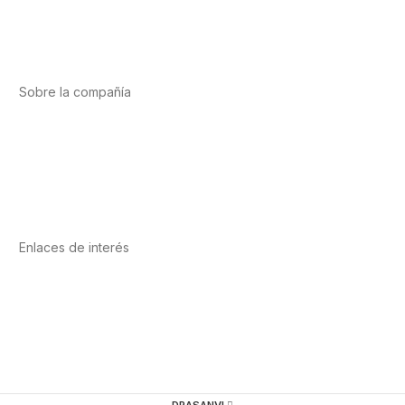
Salud cardiovascular
Vitaminas y minerales
Cannabis-CBD
Sobre la compañía
Acerca de nosotros
Internacional
Puntos de venta
Trabaja con nosotros
Contacto
Enlaces de interés
Política de privacidad
Condiciones de Uso
Aviso Legal
Política de Cookies
Calidad y MedioAmbiente
DRASANVI