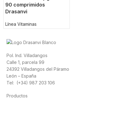
90 comprimidos
Drasanvi
Línea Vitaminas
Pol. Ind. Villadangos
Calle 1, parcela 99
24392 Villadangos del Páramo
León – España
Tel: (+34) 987 203 106
Productos
Alimentación
Deporte
Salud cardiovascular
Vitaminas y minerales
Cannabis-CBD