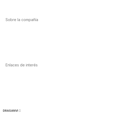
Vitaminas y minerales
Cannabis-CBD
Sobre la compañía
Acerca de nosotros
Internacional
Puntos de venta
Trabaja con nosotros
Contacto
Enlaces de interés
Política de privacidad
Condiciones de Uso
Aviso Legal
Política de Cookies
Calidad y MedioAmbiente
DRASANVI