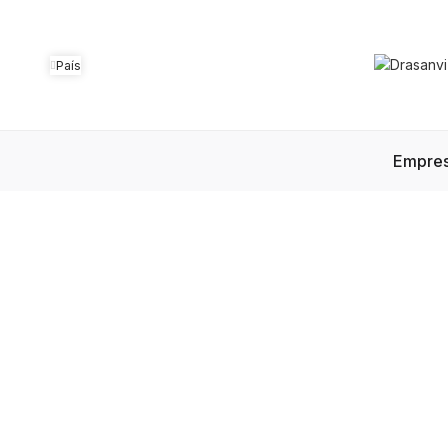
País
Empre