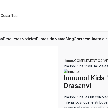
sa
Productos
Noticias
Puntos de venta
Blog
Contacto
Únete a n
Home
COMPLEMENTOS
VI
Inmunol Kids 14×10 ml Viale
Inmunol Kids 
Drasanvi
Inmunol Kids, es un complem
milenario, al que le atribu
cobre y el selenio, tomillo,