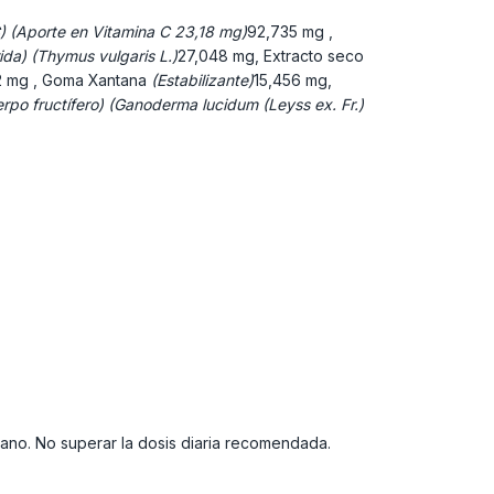
C) (Aporte en Vitamina C 23,18 mg)
92,735 mg ,
ida) (Thymus vulgaris L.)
27,048 mg, Extracto seco
2 mg , Goma Xantana
(Estabilizante)
15,456 mg,
rpo fructífero) (Ganoderma lucidum (Leyss ex. Fr.)
sano. No superar la dosis diaria recomendada.