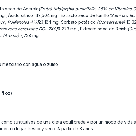
cto seco de Acerola
(Fruto) (Malpighia punicifolia, 25% en Vitamina 
mg , Ácido citrico
42,504 mg , Extracto seco de tomillo
(Sumidad flor
ch, Polifenoles 4%)
23,184 mg, Sorbato potásico
(Conservante)
19,3
aromyces cerevisiae DCL 740)
9,273 mg , Extracto seco de Reishi
(Cue
sa
(Aroma)
7,728 mg
e o mezclarlo con agua o zumo
 fl oz)
 como sustitutivos de una dieta equilibrada y por un modo de vida 
 en un lugar fresco y seco. A partir de 3 años