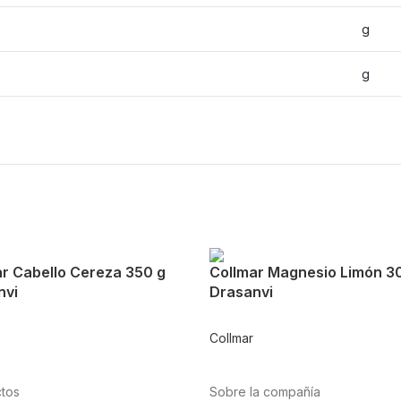
g
g
r Cabello Cereza 350 g
Collmar Magnesio Limón 3
nvi
Drasanvi
Collmar
tos
Sobre la compañía