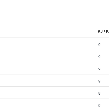
KJ / 
g
g
g
g
g
g