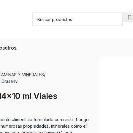
osotros
TAMINAS Y MINERALES
s Drasanvi
14×10 ml Viales
ento alimenticio formulado con reishi, hongo
ye numerosas propiedades, minerales como el
 equinacea, propolis y vitamina C, que