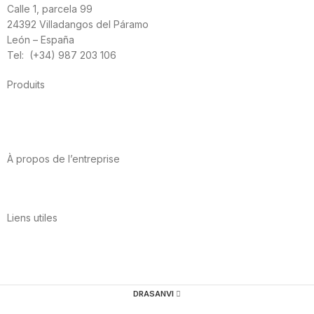
Calle 1, parcela 99
24392 Villadangos del Páramo
León – España
Tel: (+34) 987 203 106
Produits
Alimentation
Sport
Santé cardiovasculaire
Vitamines et minéraux
Cannabis-CBD
À propos de l’entreprise
A propos de nous
International
Contact
Liens utiles
Politique de confidentialité
Conditions d’utilisation
Avis juridique
Politique en matière de cookies
Qualité et environnement
DRASANVI