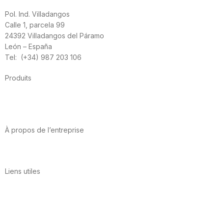
Pol. Ind. Villadangos
Calle 1, parcela 99
24392 Villadangos del Páramo
León – España
Tel: (+34) 987 203 106
Produits
Alimentation
Sport
Santé cardiovasculaire
Vitamines et minéraux
Cannabis-CBD
À propos de l’entreprise
A propos de nous
International
Contact
Liens utiles
Politique de confidentialité
Conditions d’utilisation
Avis juridique
Politique en matière de cookies
Qualité et environnement