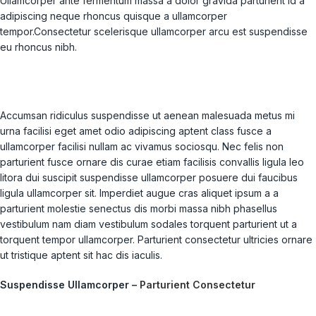
Ullamcorper ante fermentum massa a dolor gravida parturient id a
adipiscing neque rhoncus quisque a ullamcorper
tempor.Consectetur scelerisque ullamcorper arcu est suspendisse
eu rhoncus nibh.
Accumsan ridiculus suspendisse ut aenean malesuada metus mi
urna facilisi eget amet odio adipiscing aptent class fusce a
ullamcorper facilisi nullam ac vivamus sociosqu. Nec felis non
parturient fusce ornare dis curae etiam facilisis convallis ligula leo
litora dui suscipit suspendisse ullamcorper posuere dui faucibus
ligula ullamcorper sit. Imperdiet augue cras aliquet ipsum a a
parturient molestie senectus dis morbi massa nibh phasellus
vestibulum nam diam vestibulum sodales torquent parturient ut a
torquent tempor ullamcorper. Parturient consectetur ultricies ornare
ut tristique aptent sit hac dis iaculis.
Suspendisse Ullamcorper –
Parturient Consectetur