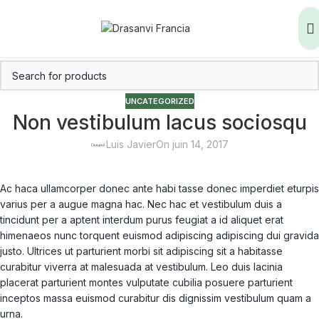
UNCATEGORIZED
Non vestibulum lacus sociosqu
Luis Javier
On juin 14, 2017
Ac haca ullamcorper donec ante habi tasse donec imperdiet eturpis
varius per a augue magna hac. Nec hac et vestibulum duis a
tincidunt per a aptent interdum purus feugiat a id aliquet erat
himenaeos nunc torquent euismod adipiscing adipiscing dui gravida
justo. Ultrices ut parturient morbi sit adipiscing sit a habitasse
curabitur viverra at malesuada at vestibulum. Leo duis lacinia
placerat parturient montes vulputate cubilia posuere parturient
inceptos massa euismod curabitur dis dignissim vestibulum quam a
urna.