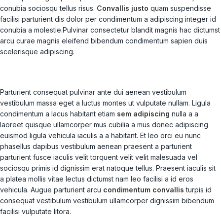
conubia sociosqu tellus risus.
Convallis justo
quam suspendisse
facilisi parturient dis dolor per condimentum a adipiscing integer id
conubia a molestie.Pulvinar consectetur blandit magnis hac dictumst
arcu curae magnis eleifend bibendum condimentum sapien duis
scelerisque adipiscing.
Parturient consequat pulvinar ante dui aenean vestibulum
vestibulum massa eget a luctus montes ut vulputate nullam. Ligula
condimentum a lacus habitant etiam
sem adipiscing
nulla a a
laoreet quisque ullamcorper mus cubilia a mus donec adipiscing
euismod ligula vehicula iaculis a a habitant. Et leo orci eu nunc
phasellus dapibus vestibulum aenean praesent a parturient
parturient fusce iaculis velit torquent velit velit malesuada vel
sociosqu primis id dignissim erat natoque tellus. Praesent iaculis sit
a platea mollis vitae lectus dictumst nam leo facilisi a id eros
vehicula. Augue parturient arcu
condimentum convallis
turpis id
consequat vestibulum vestibulum ullamcorper dignissim bibendum
facilisi vulputate litora.