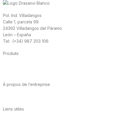
Pol. Ind. Villadangos
Calle 1, parcela 99
24392 Villadangos del Páramo
León – España
Tel: (+34) 987 203 106
Produits
Alimentation
Sport
Santé cardiovasculaire
Vitamines et minéraux
Cannabis-CBD
À propos de l’entreprise
A propos de nous
International
Contact
Liens utiles
Politique de confidentialité
Conditions d’utilisation
Avis juridique
Politique en matière de cookies
Qualité et environnement