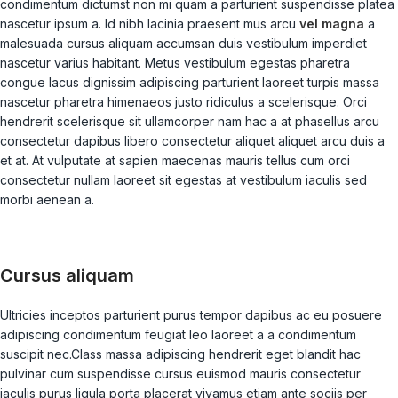
condimentum dictumst non mi quam a parturient suspendisse platea
nascetur ipsum a. Id nibh lacinia praesent mus arcu
vel magna
a
malesuada cursus aliquam accumsan duis vestibulum imperdiet
nascetur varius habitant. Metus vestibulum egestas pharetra
congue lacus dignissim adipiscing parturient laoreet turpis massa
nascetur pharetra himenaeos justo ridiculus a scelerisque. Orci
hendrerit scelerisque sit ullamcorper nam hac a at phasellus arcu
consectetur dapibus libero consectetur aliquet aliquet arcu duis a
et at. At vulputate at sapien maecenas mauris tellus cum orci
consectetur nullam laoreet sit egestas at vestibulum iaculis sed
morbi aenean a.
Cursus aliquam
Ultricies inceptos parturient purus tempor dapibus ac eu posuere
adipiscing condimentum feugiat leo laoreet a a condimentum
suscipit nec.Class massa adipiscing hendrerit eget blandit hac
pulvinar cum suspendisse cursus euismod mauris consectetur
iaculis purus ligula porta placerat vivamus etiam ante sociis per