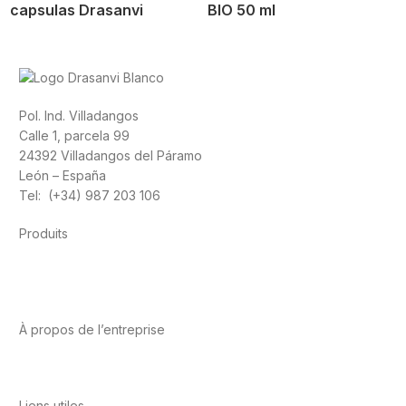
capsulas Drasanvi
BIO 50 ml
Pol. Ind. Villadangos
Calle 1, parcela 99
24392 Villadangos del Páramo
León – España
Tel: (+34) 987 203 106
Produits
Alimentation
Sport
Santé cardiovasculaire
Vitamines et
minéraux
Cannabis-CBD
À propos de l’entreprise
A propos de nous
International
Contact
Liens utiles