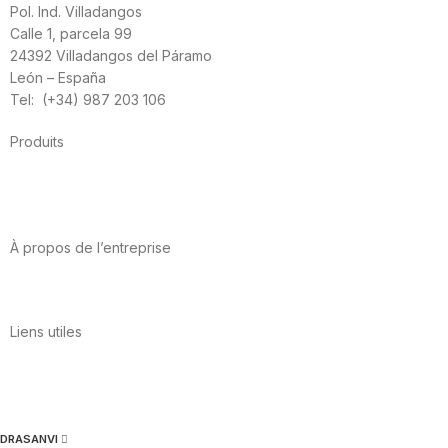
Pol. Ind. Villadangos
Calle 1, parcela 99
24392 Villadangos del Páramo
León – España
Tel: (+34) 987 203 106
Produits
Alimentation
Sport
Santé cardiovasculaire
Vitamines et minéraux
Cannabis-CBD
À propos de l’entreprise
A propos de nous
International
Contact
Liens utiles
Politique de confidentialité
Conditions d’utilisation
Avis juridique
Politique en matière de cookies
Qualité et environnement
DRASANVI