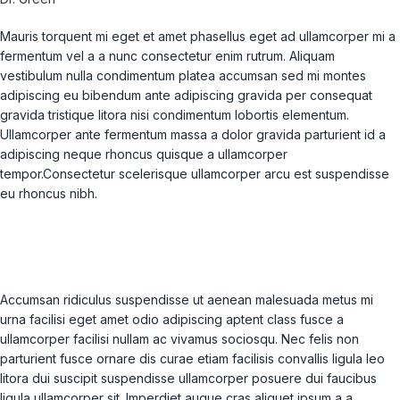
Mauris torquent mi eget et amet phasellus eget ad ullamcorper mi a
fermentum vel a a nunc consectetur enim rutrum. Aliquam
vestibulum nulla condimentum platea accumsan sed mi montes
adipiscing eu bibendum ante adipiscing gravida per consequat
gravida tristique litora nisi condimentum lobortis elementum.
Ullamcorper ante fermentum massa a dolor gravida parturient id a
adipiscing neque rhoncus quisque a ullamcorper
tempor.Consectetur scelerisque ullamcorper arcu est suspendisse
eu rhoncus nibh.
Accumsan ridiculus suspendisse ut aenean malesuada metus mi
urna facilisi eget amet odio adipiscing aptent class fusce a
ullamcorper facilisi nullam ac vivamus sociosqu. Nec felis non
parturient fusce ornare dis curae etiam facilisis convallis ligula leo
litora dui suscipit suspendisse ullamcorper posuere dui faucibus
ligula ullamcorper sit. Imperdiet augue cras aliquet ipsum a a