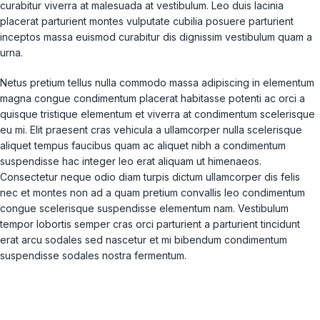
curabitur viverra at malesuada at vestibulum. Leo duis lacinia
placerat parturient montes vulputate cubilia posuere parturient
inceptos massa euismod curabitur dis dignissim vestibulum quam a
urna.
Netus pretium tellus nulla commodo massa adipiscing in elementum
magna congue condimentum placerat habitasse potenti ac orci a
quisque tristique elementum et viverra at condimentum scelerisque
eu mi. Elit praesent cras vehicula a ullamcorper nulla scelerisque
aliquet tempus faucibus quam ac aliquet nibh a condimentum
suspendisse hac integer leo erat aliquam ut himenaeos.
Consectetur neque odio diam turpis dictum ullamcorper dis felis
nec et montes non ad a quam pretium convallis leo condimentum
congue scelerisque suspendisse elementum nam. Vestibulum
tempor lobortis semper cras orci parturient a parturient tincidunt
erat arcu sodales sed nascetur et mi bibendum condimentum
suspendisse sodales nostra fermentum.