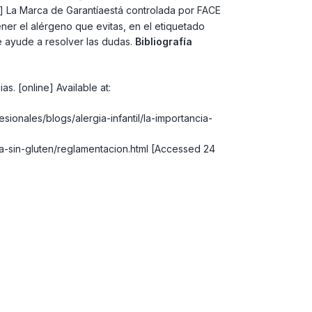
 La Marca de Garantíaestá controlada por FACE
er el alérgeno que evitas, en el etiquetado
e ayude a resolver las dudas.
Bibliografía
. [online] Available at:
esionales/blogs/alergia-infantil/la-importancia-
ta-sin-gluten/reglamentacion.html [Accessed 24