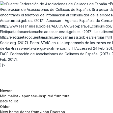
*Fu
(Federación de Asociaciones de Celíacos de España). Si a pesar de
encontrarás el teléfono de información al consumidor de la empres
Aesan.msssi.gob.es. (2017). Aecosan – Agencia Española de Consumo, 
http://www.aesan.msssi.gob.es/AECOSAN/web/para_el_consumidor/am
Eletiquetadocuentamucho.aecosan.msssi.gob.es. (2017). Los alimento
http://eletiquetadocuentamucho.aecosan.msssi.gob.es/alergias.html
Seaic.org. (2017). Portal SEAIC en » La importancia de las trazas en l
de-las-trazas-en-la-alergia-a-alimentos.html [Accessed 24 Feb. 201
FACE. Federación de Asociaciones de Celíacos de España. (2017). Re
Feb. 2017].
]]>
Newer
Minimalist Japanese-inspired furniture
Back to list
Older
New home decor from John Doerson