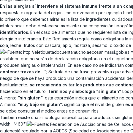
En las alergias sí interviene el sistema inmune frente a un com
respuesta exagerada del organismo provocando por ejemplo hinchazó
lo primero que debemos mirar es la lista de ingredientes cuidadosa
intolerancias debe destacarse mediante una composición tipográfica 
identificarlos
. En el caso de alimentos que no requieren lista de i
alergia o intolerancia. Este Reglamento regula como obligatoria la
soja, leche, frutos con cáscara, apio, mostaza, sésamo, dióxido de
*
establece que no serán de declaración obligatoria en el etiquetad
producen alergias o intolerancias. En ese caso no se indicarían com
contener trazas de…”
; Se trata de una frase preventiva que advi
riesgo de que se haya producido una contaminación accidental del 
habitualmente,
se recomienda evitar los productos que contien
haciéndolo en el futuro.
Términos y simbología “sin gluten”
Los p
Alimento
“sin gluten”
: esta expresión indica que el alimento no c
Alimento
“muy bajo en gluten”
: significa que el nivel de gluten e
se debe consultar al médico antes de consumirlos.
También existe una simbología específica para productos sin gluten
width="460"]
glutenestá regulado por la AOECS (Sociedad de Asociaciones de Ce