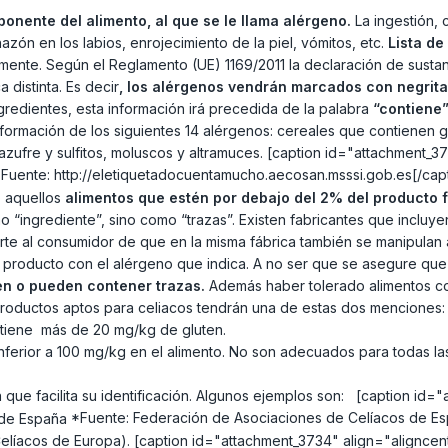
ponente del alimento, al que se le llama alérgeno.
La ingestión, 
n en los labios, enrojecimiento de la piel, vómitos, etc.
Lista de
mente. Según el Reglamento (UE) 1169/2011 la declaración de sustan
distinta. Es decir
, los alérgenos vendrán marcados con negrita
ngredientes, esta información irá precedida de la palabra
“contiene
 información de los siguientes 14 alérgenos: cereales que contienen
 azufre y sulfitos, moluscos y altramuces. [caption id="attachment_
Fuente: http://eletiquetadocuentamucho.aecosan.msssi.gob.es[/ca
o aquellos
alimentos que estén por debajo del 2% del producto f
o “ingrediente”, sino como “trazas”. Existen fabricantes que incluye
erte al consumidor de que en la misma fábrica también se manipulan 
producto con el alérgeno que indica. A no ser que se asegure que l
en o pueden contener trazas.
Además haber tolerado alimentos con
roductos aptos para celiacos tendrán una de estas dos menciones:
ontiene más de 20 mg/kg de gluten.
s inferior a 100 mg/kg en el alimento. No son adecuados para todas la
 que facilita su identificación. Algunos ejemplos son: [caption id=
*Fuente: Federación de Asociaciones de Celíacos de Espa
líacos de Europa). [caption id="attachment_3734" align="aligncen