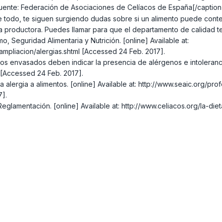
ente: Federación de Asociaciones de Celíacos de España[/caption]
 todo, te siguen surgiendo dudas sobre si un alimento puede conten
a productora. Puedes llamar para que el departamento de calidad t
Seguridad Alimentaria y Nutrición. [online] Available at:
pliacion/alergias.shtml [Accessed 24 Feb. 2017].
s envasados deben indicar la presencia de alérgenos e intolerancias
 [Accessed 24 Feb. 2017].
a alergia a alimentos. [online] Available at: http://www.seaic.org/prof
7].
glamentación. [online] Available at: http://www.celiacos.org/la-die