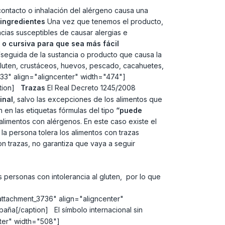
contacto o inhalación del alérgeno causa una
 ingredientes
Una vez que tenemos el producto,
cias susceptibles de causar alergias e
 o cursiva para que sea más fácil
”
seguida de la sustancia o producto que causa la
 gluten, crustáceos, huevos, pescado, cacahuetes,
3733" align="aligncenter" width="474"]
ption]
Trazas
El Real Decreto 1245/2008
inal
, salvo las excepciones de los alimentos que
n en las etiquetas fórmulas del tipo
“puede
alimentos con alérgenos. En este caso existe el
a persona tolera los alimentos con trazas
 trazas, no garantiza que vaya a seguir
s personas con intolerancia al gluten, por lo que
"attachment_3736" align="aligncenter"
ña[/caption] El símbolo internacional sin
ter" width="508"]