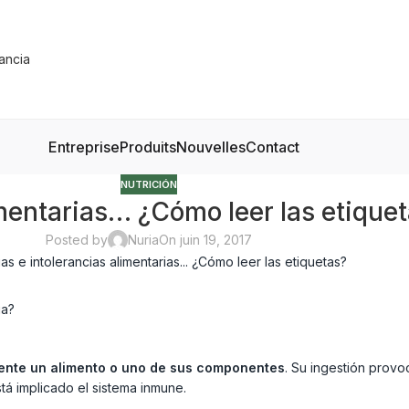
Entreprise
Produits
Nouvelles
Contact
NUTRICIÓN
mentarias… ¿Cómo leer las etique
Posted by
Nuria
On juin 19, 2017
ia?
mente un alimento o uno de sus componentes
. Su ingestión provo
tá implicado el sistema inmune.