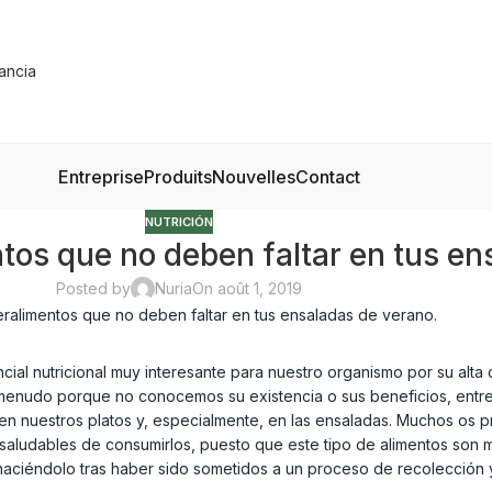
Entreprise
Produits
Nouvelles
Contact
NUTRICIÓN
tos que no deben faltar en tus en
Posted by
Nuria
On août 1, 2019
l nutricional muy interesante para nuestro organismo por su alta c
a menudo porque no conocemos su existencia o sus beneficios, entre
s en nuestros platos y, especialmente, en las ensaladas. Muchos os p
aludables de consumirlos, puesto que este tipo de alimentos son m
haciéndolo tras haber sido sometidos a un proceso de recolección 