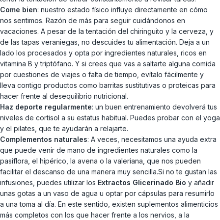
Come bien
: nuestro estado físico influye directamente en cómo
nos sentimos. Razón de más para seguir cuidándonos en
vacaciones. A pesar de la tentación del chiringuito y la cerveza, y
de las tapas veraniegas, no descuides tu alimentación. Deja a un
lado los procesados y opta por ingredientes naturales, ricos en
vitamina B y triptófano. Y si crees que vas a saltarte alguna comida
por cuestiones de viajes o falta de tiempo, evítalo fácilmente y
lleva contigo productos como barritas sustitutivas o proteicas para
hacer frente al desequilibrio nutricional.
Haz deporte regularmente
: un buen entrenamiento devolverá tus
niveles de cortisol a su estatus habitual. Puedes probar con el yoga
y el pilates, que te ayudarán a relajarte.
Complementos naturales
: A veces, necesitamos una ayuda extra
que puede venir de mano de ingredientes naturales como la
pasiflora, el hipérico, la avena o la valeriana, que nos pueden
facilitar el descanso de una manera muy sencilla.Si no te gustan las
infusiones, puedes utilizar los
Extractos Glicerinado Bio
y añadir
unas gotas a un vaso de agua u optar por cápsulas para resumirlo
a una toma al día. En este sentido, existen suplementos alimenticios
más completos con los que hacer frente a los nervios, a la