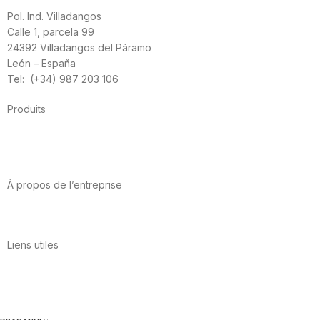
Pol. Ind. Villadangos
Calle 1, parcela 99
24392 Villadangos del Páramo
León – España
Tel: (+34) 987 203 106
Produits
Alimentation
Sport
Santé cardiovasculaire
Vitamines et minéraux
Cannabis-CBD
À propos de l’entreprise
A propos de nous
International
Contact
Liens utiles
Politique de confidentialité
Conditions d’utilisation
Avis juridique
Politique en matière de cookies
Qualité et environnement