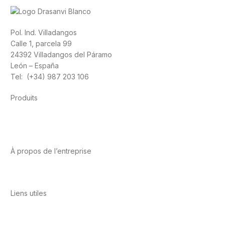
Pol. Ind. Villadangos
Calle 1, parcela 99
24392 Villadangos del Páramo
León – España
Tel: (+34) 987 203 106
Produits
Alimentation
Sport
Santé cardiovasculaire
Vitamines et
minéraux
Cannabis-CBD
À propos de l’entreprise
A propos de nous
International
Contact
Liens utiles
Politique de confidentialité
Conditions d’utilisation
Avis