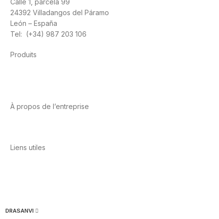
Calle 1, parcela 99
24392 Villadangos del Páramo
León – España
Tel: (+34) 987 203 106
Produits
Alimentation
Sport
Santé cardiovasculaire
Vitamines et
minéraux
Cannabis-CBD
À propos de l’entreprise
A propos de nous
International
Contact
Liens utiles
Politique de confidentialité
Conditions d’utilisation
Avis
juridique
Politique en matière de cookies
Qualité et
environnement
DRASANVI