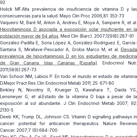
92
Holick MF.Alta prevalencia de insuficiencia de vitamina D y las
consecuencias para la salud. Mayo Clin Proc 2006,81: 353-73
Vaqueiro M, Baré M, Anton A, Andreu E, Moya A, Sampere R, et al.
Hipovitaminosis D asociada a exposición solar insuficiente en la
población mayor de 64 años
. Med Clin (Barc). 2007;129(8):287-91
González-Padilla E, Soria López A, González-Rodríguez E, García-
Santana S, Mirallave-Pescador A, Groba Marco M, et al.
Elevada
prevalencia de hipovitaminosis D en los estudiantes de medicina
de Gran Canaria, Islas Canarias (España)
. Endocrinol Nutr
2011;58(6):267-73
Van Schoor NM, Labios P. En todo el mundo el estado de vitamina
D.Mejor Pract Res Clin Endocrinol Metab 2011; 25: 671-80
Binkley N, Novotny R, Krueger D, Kawahara T, Daida YG,
Lensmeyer G, et al.Estado de la vitamina D baja a pesar de la
exposición al sol abundante. J Clin Endocrinol Metab 2007; 92:
2130-5
Deeb KK, Trump DL, Johnson CS. Vitamin D signalling pathways in
cancer: potential for anticancer therapeutics. Nature Reviews
Cancer. 2007;7 (9):684-700
Chiu KC, Chu A, Go VL, Saad MF.
Hypovitaminosis D is associate