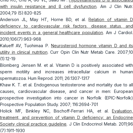
with insulin resistance and β cell dysfunction
. Am J Clin Nutr
2004;79 (5):820-825
Anderson JL, May HT, Horne BD, et al.
Relation of vitamin 
deficiency to cardiovascular risk factors, disease status, and
incident events in a general healthcare population
.
Am J Cardiol.
2010;106(7):963-968
Kalueff AV, Tuohimaa P.
Neurosteroid hormone vitamin D and it
utility in clinical nutrition
. Curr Opin Clin Nutr Metab Care. 2007;1
(1):12-19
Blomberg Jensen M. et al. Vitamin D is positively associated with
sperm motility and increases intracellular calcium in human
spermatozoa. Hum Reprod. 2011; 26:1307-1317
Khaw K. T. et al. Endogenous testosterone and mortality due to all
causes, cardiovascular disease, and cancer in men: European
prospective investigation into cancer in Norfolk (EPIC-Norfolk)
Prospective Population Study. 2007; 116:2694-701
Holick MF, Binkley NC, Bischoff-Ferrari HA, et al.
Evaluation,
treatment, and prevention of vitamin D deficiency: an Endocrine
Society clinical practice guideline
. J Clin Endocrinol Metab. 2011;96
(7):1911-1930