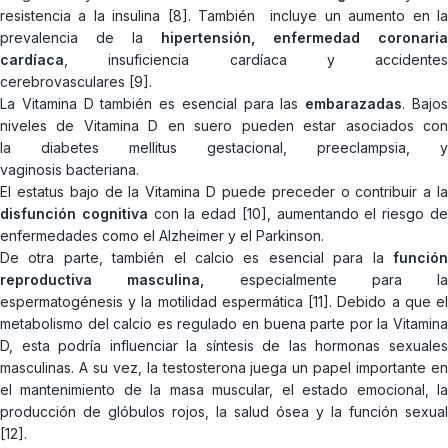
resistencia a la insulina [8]. También incluye un aumento en la
prevalencia de la
hipertensión
, enfermedad coronaria
cardíaca
, insuficiencia cardíaca y accidentes
cerebrovasculares [9].
La Vitamina D también es esencial para las
embarazadas
. Bajo
niveles de Vitamina D en suero pueden estar asociados con
la diabetes mellitus gestacional, preeclampsia, y
vaginosis bacteriana.
El estatus bajo de la Vitamina D puede preceder o contribuir a la
disfunción cognitiva
con la edad [10], aumentando el riesgo d
enfermedades como el Alzheimer y el Parkinson.
De otra parte, también el calcio es esencial para la
función
reproductiva masculina,
especialmente para la
espermatogénesis y la motilidad espermática [11]. Debido a que el
metabolismo del calcio es regulado en buena parte por la Vitamina
D, esta podría influenciar la síntesis de las hormonas sexuales
masculinas. A su vez, la testosterona juega un papel importante en
el mantenimiento de la masa muscular, el estado emocional, la
producción de glóbulos rojos, la salud ósea y la función sexual
[12].