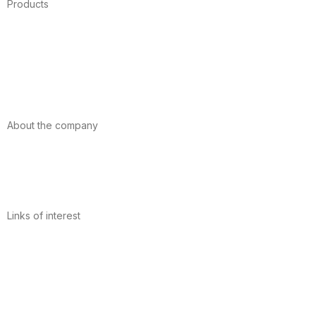
Products
Foods
Sport
Cardiovascular health
Vitamins and minerals
Cannabis-CBD
About the company
About us
Internacional
Contact
Links of interest
Privacy Policy
Conditions of Use
Legal Notice
Cookies Policy
Quality and Environment