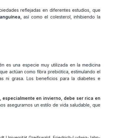
piedades reflejadas en diferentes estudios, que
sanguínea,
así como el colesterol, inhibiendo la
ién es una especie muy utilizada en la medicina
 que actúan como fibra prebiótica, estimulando el
ías ni grasa. Los beneficios para la diabetes e
 especialmente en invierno, debe ser rica en
os asegurarnos un estilo de vida saludable, que
ndt Universität Greifswald, Friedrich-Ludwig-Jahn-