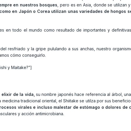
siempre en nuestros bosques
, pero es en Asia, donde se utilizan
 como en Japón o Corea utilizan unas variedades de hongos s
res en todo el mundo como resultado de importantes y definitiv
s del resfriado y la gripe pululando a sus anchas, nuestro organi
tamos cómo conseguirlo.
ishi y Maitake?”]
elixir de la vida,
su nombre japonés hace referencia al árbol, una
la medicina tradicional oriental, el Shiitake se utilza por sus benefic
procesos virales e incluso malestar de estómago o dolores de
asculares y acción antimicrobiana.