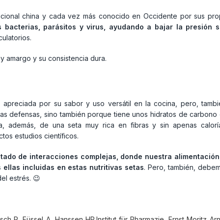
dicional china y cada vez más conocido en Occidente por sus pro
 bacterias, parásitos y virus, ayudando a bajar la presión 
ulatorios.
uy amargo y su consistencia dura.
s apreciada por su sabor y uso versátil en la cocina, pero, tamb
e las defensas, sino también porque tiene unos hidratos de carbono
rata, además, de una seta muy rica en fibras y sin apenas calor
os estudios científicos.
ltado de interacciones complejas, donde nuestra alimentación,
 ellas incluidas en estas nutritivas setas
. Pero, también, debem
el estrés. 😉
sch R, Füssel A, Hanssen HP.Institut für Pharmazie, Ernst Moritz Ar