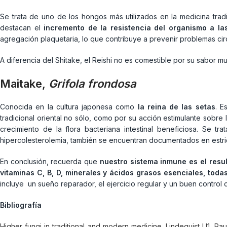
Se trata de uno de los hongos más utilizados en la medicina tra
destacan el
incremento de la resistencia del organismo a las
agregación plaquetaria, lo que contribuye a prevenir problemas circ
A diferencia del Shitake, el Reishi no es comestible por su sabor m
Maitake
,
Grifola frondosa
Conocida en la cultura japonesa como
la reina de las setas
. E
tradicional oriental no sólo, como por su acción estimulante sobr
crecimiento de la flora bacteriana intestinal beneficiosa. Se t
hipercolesterolemia, también se encuentran documentados en estrict
En conclusión, recuerda que
nuestro sistema inmune es el resu
vitaminas C, B, D, minerales y ácidos grasos esenciales, todas
incluye un sueño reparador, el ejercicio regular y un buen control d
Bibliografía
Higher fungi in traditional and modern medicine. Lindequist U1, Rau