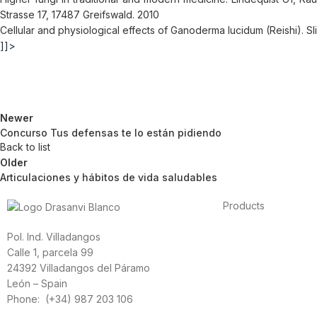
Strasse 17, 17487 Greifswald. 2010
Cellular and physiological effects of Ganoderma lucidum (Reishi). Sli
]]>
Newer
Concurso Tus defensas te lo están pidiendo
Back to list
Older
Articulaciones y hábitos de vida saludables
Products
Foods
Pol. Ind. Villadangos
Sport
Calle 1, parcela 99
Cardiovascular heal
24392 Villadangos del Páramo
Vitamins and minera
León – Spain
Cannabis-CBD
Phone: (+34) 987 203 106