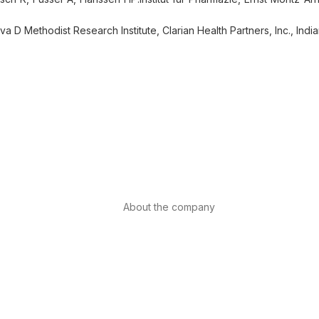
va D Methodist Research Institute, Clarian Health Partners, Inc., Ind
About the company
About us
Internacional
th
Contact
ls