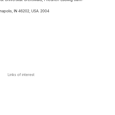
ianapolis, IN 46202, USA. 2004
Links of interest
Privacy Policy
Conditions of Use
Legal Notice
Cookies Policy
Quality and Environment