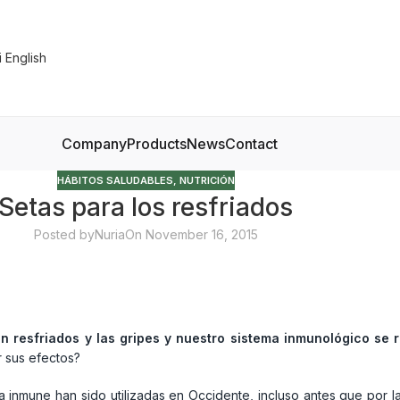
Company
Products
News
Contact
HÁBITOS SALUDABLES
,
NUTRICIÓN
Setas para los resfriados
Posted by
Nuria
On November 16, 2015
n resfriados y las gripes y nuestro sistema inmunológico se 
 sus efectos?
a inmune han sido utilizadas en Occidente, incluso antes que por l