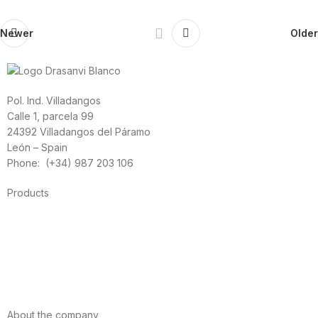
Newer
Older
Pol. Ind. Villadangos
Calle 1, parcela 99
24392 Villadangos del Páramo
León – Spain
Phone: (+34) 987 203 106
Products
Foods
Sport
Cardiovascular health
Vitamins and minerals
Cannabis-CBD
About the company