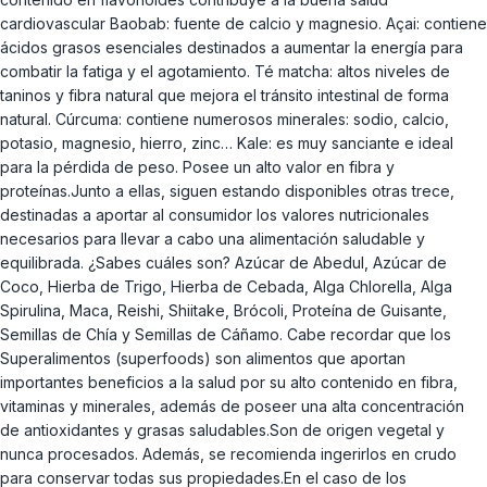
cardiovascular Baobab: fuente de calcio y magnesio. Açai: contiene
ácidos grasos esenciales destinados a aumentar la energía para
combatir la fatiga y el agotamiento. Té matcha: altos niveles de
taninos y fibra natural que mejora el tránsito intestinal de forma
natural. Cúrcuma: contiene numerosos minerales: sodio, calcio,
potasio, magnesio, hierro, zinc… Kale: es muy sanciante e ideal
para la pérdida de peso. Posee un alto valor en fibra y
proteínas.Junto a ellas, siguen estando disponibles otras trece,
destinadas a aportar al consumidor los valores nutricionales
necesarios para llevar a cabo una alimentación saludable y
equilibrada. ¿Sabes cuáles son? Azúcar de Abedul, Azúcar de
Coco, Hierba de Trigo, Hierba de Cebada, Alga Chlorella, Alga
Spirulina, Maca, Reishi, Shiitake, Brócoli, Proteína de Guisante,
Semillas de Chía y Semillas de Cáñamo. Cabe recordar que los
Superalimentos (superfoods) son alimentos que aportan
importantes beneficios a la salud por su alto contenido en fibra,
vitaminas y minerales, además de poseer una alta concentración
de antioxidantes y grasas saludables.Son de origen vegetal y
nunca procesados. Además, se recomienda ingerirlos en crudo
para conservar todas sus propiedades.En el caso de los