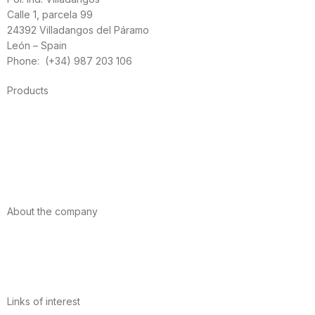
Calle 1, parcela 99
24392 Villadangos del Páramo
León – Spain
Phone: (+34) 987 203 106
Products
Foods
Sport
Cardiovascular health
Vitamins and minerals
Cannabis-CBD
About the company
About us
Internacional
Contact
Links of interest