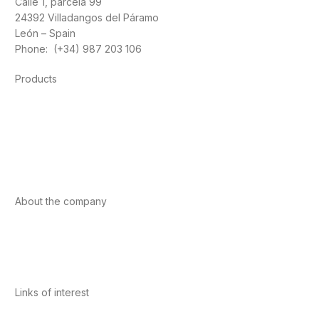
Calle 1, parcela 99
24392 Villadangos del Páramo
León – Spain
Phone: (+34) 987 203 106
Products
Foods
Sport
Cardiovascular health
Vitamins and minerals
Cannabis-CBD
About the company
About us
Internacional
Contact
Links of interest