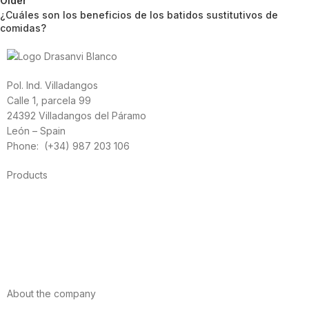
Older
¿Cuáles son los beneficios de los batidos sustitutivos de
comidas?
Pol. Ind. Villadangos
Calle 1, parcela 99
24392 Villadangos del Páramo
León – Spain
Phone: (+34) 987 203 106
Products
Foods
Sport
Cardiovascular health
Vitamins and minerals
Cannabis-CBD
About the company