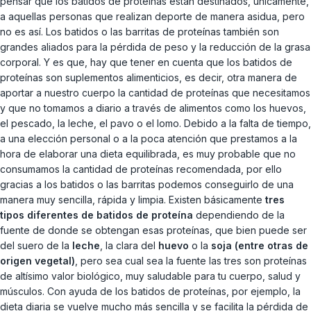
pensar que los batidos de proteínas están destinados, únicamente,
a aquellas personas que realizan deporte de manera asidua, pero
no es así. Los batidos o las barritas de proteínas también son
grandes aliados para la pérdida de peso y la reducción de la grasa
corporal. Y es que, hay que tener en cuenta que los batidos de
proteínas son suplementos alimenticios, es decir, otra manera de
aportar a nuestro cuerpo la cantidad de proteínas que necesitamos
y que no tomamos a diario a través de alimentos como los huevos,
el pescado, la leche, el pavo o el lomo. Debido a la falta de tiempo,
a una elección personal o a la poca atención que prestamos a la
hora de elaborar una dieta equilibrada, es muy probable que no
consumamos la cantidad de proteínas recomendada, por ello
gracias a los batidos o las barritas podemos conseguirlo de una
manera muy sencilla, rápida y limpia. Existen básicamente
tres
tipos diferentes de batidos de proteína
dependiendo de la
fuente de donde se obtengan esas proteínas, que bien puede ser
del suero de la
leche
, la clara del
huevo
o la
soja (entre otras de
origen vegetal)
, pero sea cual sea la fuente las tres son proteínas
de altísimo valor biológico, muy saludable para tu cuerpo, salud y
músculos. Con ayuda de los batidos de proteínas, por ejemplo, la
dieta diaria se vuelve mucho más sencilla y se facilita la pérdida de