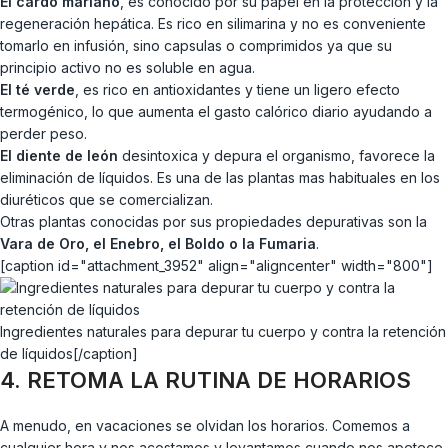
El cardo mariano
, es conocido por su papel en la protección y la
regeneración hepática. Es rico en silimarina y no es conveniente
tomarlo en infusión, sino capsulas o comprimidos ya que su
principio activo no es soluble en agua.
El té verde
, es rico en antioxidantes y tiene un ligero efecto
termogénico, lo que aumenta el gasto calórico diario ayudando a
perder peso.
El diente de león
desintoxica y depura el organismo, favorece la
eliminación de líquidos. Es una de las plantas mas habituales en los
diuréticos que se comercializan.
Otras plantas conocidas por sus propiedades depurativas son la
Vara de Oro, el Enebro, el Boldo o la Fumaria
.
[caption id="attachment_3952" align="aligncenter" width="800"]
Ingredientes naturales para depurar tu cuerpo y contra la retención
de líquidos[/caption]
4. RETOMA LA RUTINA DE HORARIOS
A menudo, en vacaciones se olvidan los horarios. Comemos a
cualquier hora y nos acostamos y levantamos cuando nos apetece.