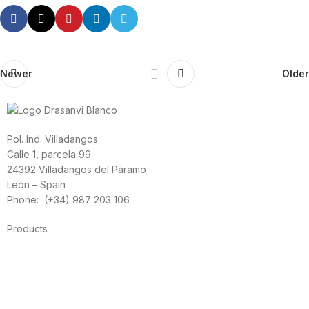
Newer
Older
Pol. Ind. Villadangos
Calle 1, parcela 99
24392 Villadangos del Páramo
León – Spain
Phone: (+34) 987 203 106
Products
Foods
Sport
Cardiovascular health
Vitamins and minerals