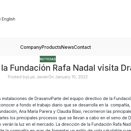
Company
Products
News
Contact
NOTICIAS
 la Fundación Rafa Nadal visita D
Posted by
Luis Javier
On January 10, 2022
s instalaciones de DrasanviParte del equipo directivo de la Fundació
 conocer a fondo el trabajo diario que se desarrolla en la compañí
undación, Ana María Parera y Claudia Blasi, recorrieron las princi
rles los principales procesos que se llevan a cabo en el seno de 
 verán la luz en el mercado. La dirección de la Fundación Rafa Nadal
de la compañía en aras de fomentar un estilo de vida saludable suje