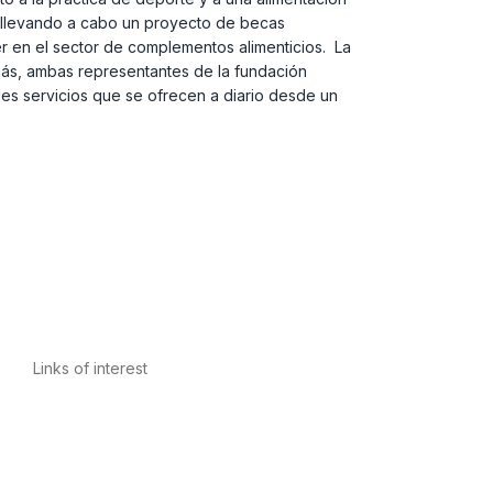
, llevando a cabo un proyecto de becas
der en el sector de complementos alimenticios. La
emás, ambas representantes de la fundación
es servicios que se ofrecen a diario desde un
Links of interest
Privacy Policy
Conditions of Use
Legal Notice
Cookies Policy