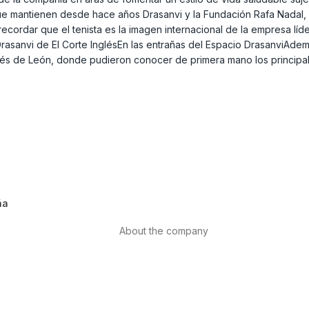
 que mantienen desde hace años Drasanvi y la Fundación Rafa Nadal
e recordar que el tenista es la imagen internacional de la empresa lí
 Drasanvi de El Corte InglésEn las entrañas del Espacio DrasanviAd
glés de León, donde pudieron conocer de primera mano los principal
ña
About the company
About us
Internacional
th
Contact
ls