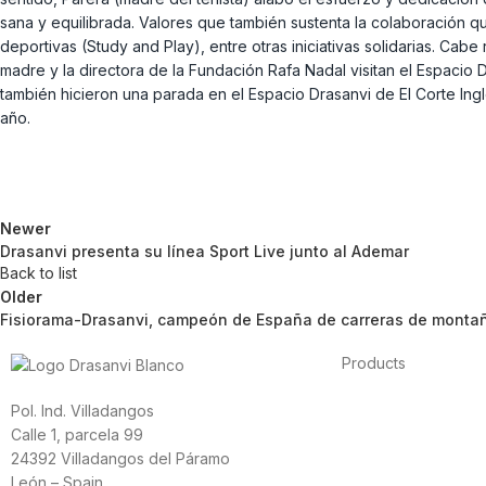
sana y equilibrada. Valores que también sustenta la colaboración
deportivas (Study and Play), entre otras iniciativas solidarias. Cab
madre y la directora de la Fundación Rafa Nadal visitan el Espacio
también hicieron una parada en el Espacio Drasanvi de El Corte In
año.
Newer
Drasanvi presenta su línea Sport Live junto al Ademar
Back to list
Older
Fisiorama-Drasanvi, campeón de España de carreras de monta
Products
Foods
Pol. Ind. Villadangos
Sport
Calle 1, parcela 99
Cardiovascular heal
24392 Villadangos del Páramo
Vitamins and minera
León – Spain