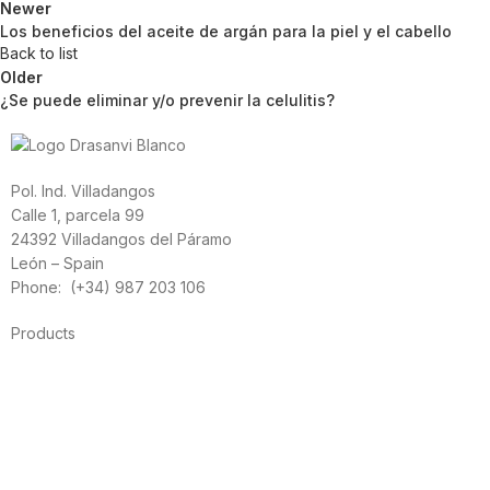
Newer
Los beneficios del aceite de argán para la piel y el cabello
Back to list
Older
¿Se puede eliminar y/o prevenir la celulitis?
Pol. Ind. Villadangos
Calle 1, parcela 99
24392 Villadangos del Páramo
León – Spain
Phone: (+34) 987 203 106
Products
Foods
Sport
Cardiovascular health
Vitamins and minerals
Cannabis-CBD