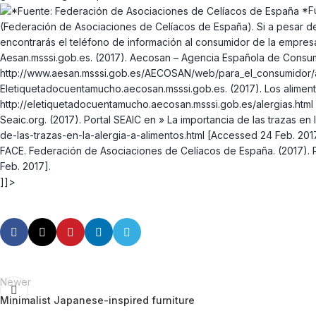
*Fu
(Federación de Asociaciones de Celíacos de España). Si a pesar de
encontrarás el teléfono de información al consumidor de la empres
Aesan.msssi.gob.es. (2017). Aecosan – Agencia Española de Consumo, 
http://www.aesan.msssi.gob.es/AECOSAN/web/para_el_consumidor/am
Eletiquetadocuentamucho.aecosan.msssi.gob.es. (2017). Los alimento
http://eletiquetadocuentamucho.aecosan.msssi.gob.es/alergias.html
Seaic.org. (2017). Portal SEAIC en » La importancia de las trazas en l
de-las-trazas-en-la-alergia-a-alimentos.html [Accessed 24 Feb. 201
FACE. Federación de Asociaciones de Celíacos de España. (2017). Re
Feb. 2017].
]]>
Newer
Minimalist Japanese-inspired furniture