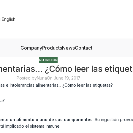
Company
Products
News
Contact
NUTRICIÓN
mentarias… ¿Cómo leer las etique
Posted by
Nuria
On June 19, 2017
ia?
mente un alimento o uno de sus componentes
. Su ingestión provo
tá implicado el sistema inmune.