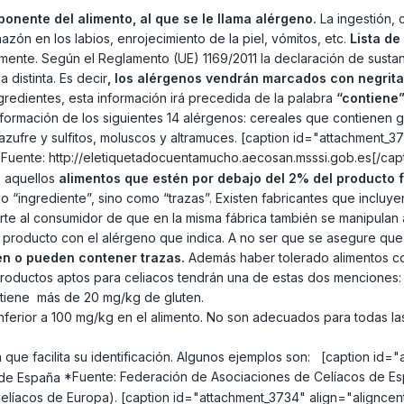
ponente del alimento, al que se le llama alérgeno.
La ingestión, 
n en los labios, enrojecimiento de la piel, vómitos, etc.
Lista de
mente. Según el Reglamento (UE) 1169/2011 la declaración de sustan
distinta. Es decir
, los alérgenos vendrán marcados con negrita
ngredientes, esta información irá precedida de la palabra
“contiene
 información de los siguientes 14 alérgenos: cereales que contienen
 azufre y sulfitos, moluscos y altramuces. [caption id="attachment_
Fuente: http://eletiquetadocuentamucho.aecosan.msssi.gob.es[/ca
o aquellos
alimentos que estén por debajo del 2% del producto f
o “ingrediente”, sino como “trazas”. Existen fabricantes que incluye
erte al consumidor de que en la misma fábrica también se manipulan 
producto con el alérgeno que indica. A no ser que se asegure que l
en o pueden contener trazas.
Además haber tolerado alimentos con
roductos aptos para celiacos tendrán una de estas dos menciones:
ontiene más de 20 mg/kg de gluten.
s inferior a 100 mg/kg en el alimento. No son adecuados para todas la
 que facilita su identificación. Algunos ejemplos son: [caption id=
*Fuente: Federación de Asociaciones de Celíacos de Espa
líacos de Europa). [caption id="attachment_3734" align="aligncen