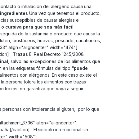
contacto o inhalación del alérgeno causa una
 ingredientes
Una vez que tenemos el producto,
cias susceptibles de causar alergias e
 o cursiva para que sea más fácil
”
seguida de la sustancia o producto que causa la
 gluten, crustáceos, huevos, pescado, cacahuetes,
3733" align="aligncenter" width="474"]
ption]
Trazas
El Real Decreto 1245/2008
inal
, salvo las excepciones de los alimentos que
n en las etiquetas fórmulas del tipo
“puede
alimentos con alérgenos. En este caso existe el
a persona tolera los alimentos con trazas
 trazas, no garantiza que vaya a seguir
s personas con intolerancia al gluten, por lo que
"attachment_3736" align="aligncenter"
ña[/caption] El símbolo internacional sin
ter" width="508"]