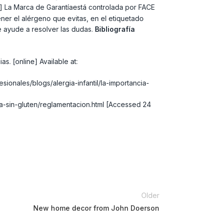
 La Marca de Garantíaestá controlada por FACE
er el alérgeno que evitas, en el etiquetado
e ayude a resolver las dudas.
Bibliografía
. [online] Available at:
esionales/blogs/alergia-infantil/la-importancia-
ta-sin-gluten/reglamentacion.html [Accessed 24
Older
New home decor from John Doerson