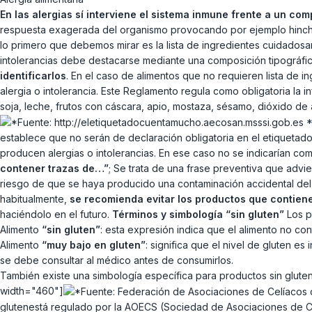
En las alergias sí interviene el sistema inmune frente a un com
respuesta exagerada del organismo provocando por ejemplo hinchazó
lo primero que debemos mirar es la lista de ingredientes cuidadosa
intolerancias debe destacarse mediante una composición tipográfica 
identificarlos
. En el caso de alimentos que no requieren lista de i
alergia o intolerancia. Este Reglamento regula como obligatoria la
soja, leche, frutos con cáscara, apio, mostaza, sésamo, dióxido de
*
establece que no serán de declaración obligatoria en el etiquetad
producen alergias o intolerancias. En ese caso no se indicarían com
contener trazas de…”
; Se trata de una frase preventiva que advi
riesgo de que se haya producido una contaminación accidental del 
habitualmente,
se recomienda evitar los productos que contien
haciéndolo en el futuro.
Términos y simbología “sin gluten”
Los p
Alimento
“sin gluten”
: esta expresión indica que el alimento no c
Alimento
“muy bajo en gluten”
: significa que el nivel de gluten e
se debe consultar al médico antes de consumirlos.
También existe una simbología específica para productos sin gluten
width="460"]
glutenestá regulado por la AOECS (Sociedad de Asociaciones de Ce