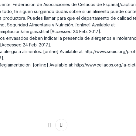
ente: Federación de Asociaciones de Celíacos de España[/caption]
 todo, te siguen surgiendo dudas sobre si un alimento puede conten
a productora. Puedes llamar para que el departamento de calidad t
Seguridad Alimentaria y Nutrición. [online] Available at:
pliacion/alergias.shtml [Accessed 24 Feb. 2017].
s envasados deben indicar la presencia de alérgenos e intolerancias
 [Accessed 24 Feb. 2017].
a alergia a alimentos. [online] Available at: http://www.seaic.org/prof
7].
glamentación. [online] Available at: http://www.celiacos.org/la-die