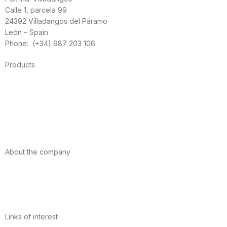
Calle 1, parcela 99
24392 Villadangos del Páramo
León – Spain
Phone: (+34) 987 203 106
Products
Foods
Sport
Cardiovascular health
Vitamins and minerals
Cannabis-CBD
About the company
About us
Internacional
Contact
Links of interest