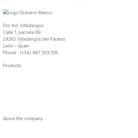
Pol. Ind. Villadangos
Calle 1, parcela 99
24392 Villadangos del Páramo
León – Spain
Phone: (+34) 987 203 106
Products
Foods
Sport
Cardiovascular health
Vitamins and minerals
Cannabis-CBD
About the company
About us