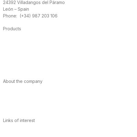
24392 Villadangos del Páramo
León – Spain
Phone: (+34) 987 203 106
Products
Foods
Sport
Cardiovascular health
Vitamins and minerals
Cannabis-CBD
About the company
About us
Internacional
Contact
Links of interest
Privacy Policy