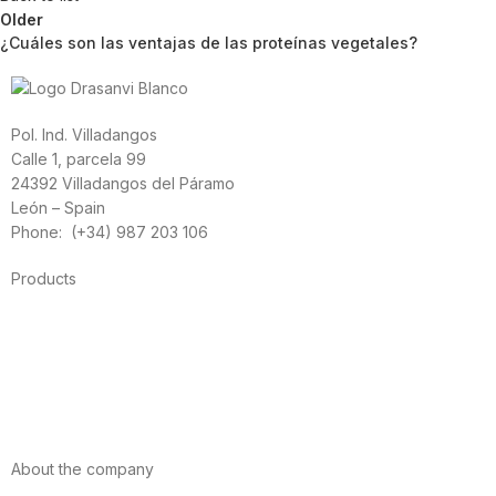
Older
¿Cuáles son las ventajas de las proteínas vegetales?
Pol. Ind. Villadangos
Calle 1, parcela 99
24392 Villadangos del Páramo
León – Spain
Phone: (+34) 987 203 106
Products
Foods
Sport
Cardiovascular health
Vitamins and minerals
Cannabis-CBD
About the company