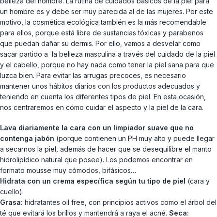
belleza del hombre. La rutina de cuidados básicos de la piel para
un hombre es y debe ser muy parecida al de las mujeres. Por este
motivo, la cosmética ecológica también es la más recomendable
para ellos, porque está libre de sustancias tóxicas y parabenos
que puedan dañar su dermis. Por ello, vamos a desvelar como
sacar partido a la belleza masculina a través del cuidado de la piel
y el cabello, porque no hay nada como tener la piel sana para que
luzca bien. Para evitar las arrugas precoces, es necesario
mantener unos hábitos diarios con los productos adecuados y
teniendo en cuenta los diferentes tipos de piel. En esta ocasión,
nos centraremos en cómo cuidar el aspecto y la piel de la cara.
Lava diariamente la cara con un limpiador suave que no
contenga jabón
(porque contienen un PH muy alto y puede llegar
a secarnos la piel, además de hacer que se desequilibre el manto
hidrolipídico natural que posee). Los podemos encontrar en
formato mousse muy cómodos, bifásicos…
Hidrata con un crema específica según tu tipo de piel
(cara y
cuello):
Grasa:
hidratantes oil free, con principios activos como el árbol del
té que evitará los brillos y mantendrá a raya el acné.
Seca: