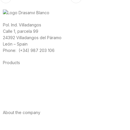
Pol. Ind. Villadangos
Calle 1, parcela 99
24392 Villadangos del Páramo
León – Spain
Phone: (+34) 987 203 106
Products
Foods
Sport
Cardiovascular health
Vitamins and minerals
Cannabis-CBD
About the company
About us