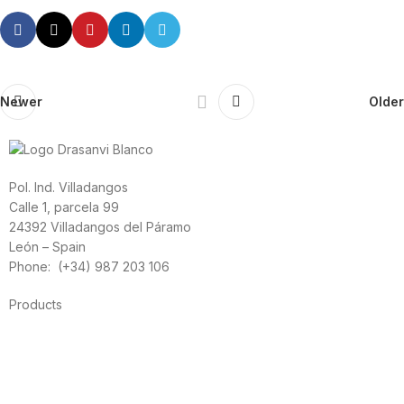
Newer
Older
Pol. Ind. Villadangos
Calle 1, parcela 99
24392 Villadangos del Páramo
León – Spain
Phone: (+34) 987 203 106
Products
Foods
Sport
Cardiovascular health
Vitamins and minerals