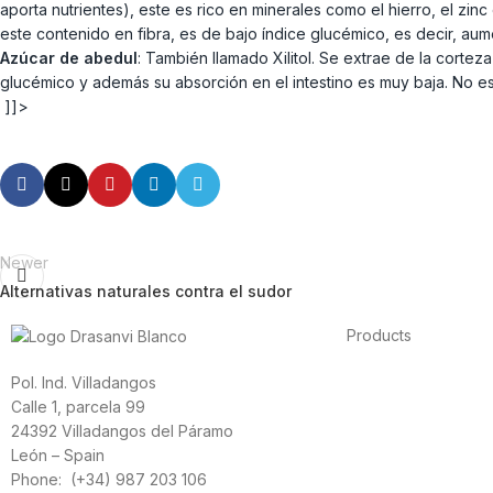
aporta nutrientes), este es rico en minerales como el hierro, el zinc 
este contenido en fibra, es de bajo índice glucémico, es decir, a
Azúcar de abedul
: También llamado Xilitol. Se extrae de la corte
glucémico y además su absorción en el intestino es muy baja. No es 
]]>
Newer
Alternativas naturales contra el sudor
Products
Foods
Pol. Ind. Villadangos
Sport
Calle 1, parcela 99
Cardiovascular heal
24392 Villadangos del Páramo
Vitamins and minera
León – Spain
Cannabis-CBD
Phone: (+34) 987 203 106