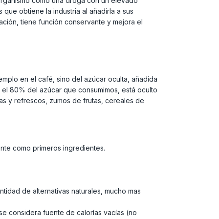
l organismo como una droga con un elevado
que obtiene la industria al añadirla a sus
ación, tiene función conservante y mejora el
plo en el café, sino del azúcar oculta, añadida
, el 80% del azúcar que consumimos, está oculto
as y refrescos, zumos de frutas, cereales de
ente como primeros ingredientes.
cantidad de alternativas naturales, mucho mas
 se considera fuente de calorías vacías (no