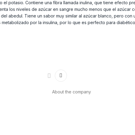
o el potasio. Contiene una fibra llamada inulina, que tiene efecto pre
umenta los niveles de azúcar en sangre mucho menos que el azúcar 
za del abedul. Tiene un sabor muy similar al azúcar blanco, pero co
metabolizado por la insulina, por lo que es perfecto para diabético
About the company
About us
Internacional
th
Contact
ls