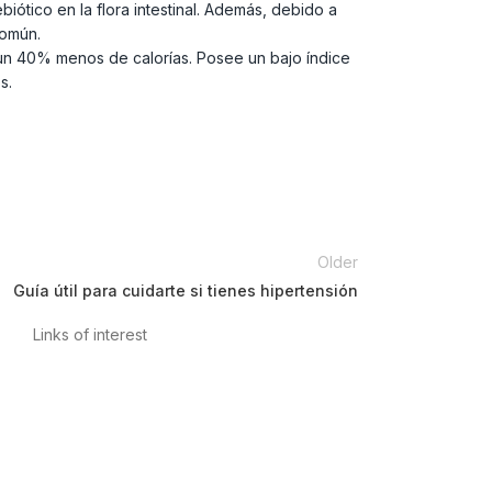
biótico en la flora intestinal. Además, debido a
común.
n un 40% menos de calorías. Posee un bajo índice
s.
Older
Guía útil para cuidarte si tienes hipertensión
Links of interest
Privacy Policy
Conditions of Use
Legal Notice
Cookies Policy
Quality and Environment