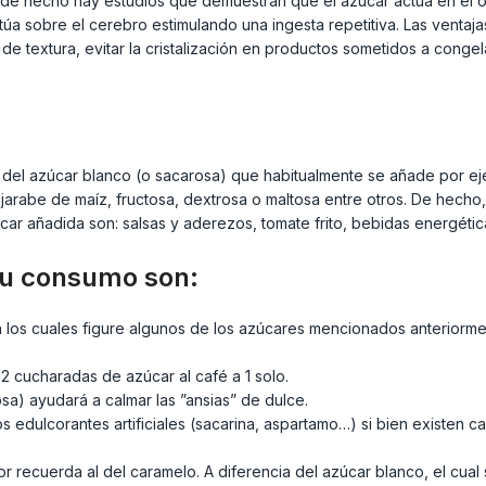
o, de hecho hay estudios que demuestran que el azúcar actúa en e
a sobre el cerebro estimulando una ingesta repetitiva. Las ventajas 
de textura, evitar la cristalización en productos sometidos a congel
el azúcar blanco (o sacarosa) que habitualmente se añade por ejem
arabe de maíz, fructosa, dextrosa o maltosa entre otros. De hecho
ar añadida son: salsas y aderezos, tomate frito, bebidas energétic
 su consumo son:
en los cuales figure algunos de los azúcares mencionados anteriorm
 cucharadas de azúcar al café a 1 solo.
osa) ayudará a calmar las ”ansias” de dulce.
os edulcorantes artificiales (sacarina, aspartamo…) si bien existen 
or recuerda al del caramelo. A diferencia del azúcar blanco, el cual