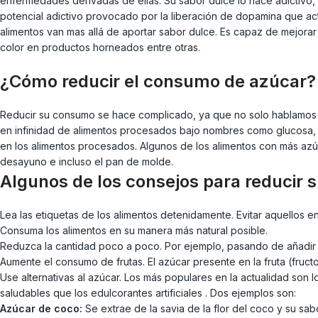
enfermedades derivadas de ellas. Su sabor dulce lo hace adictiv
potencial adictivo provocado por la liberación de dopamina que actú
alimentos van mas allá de aportar sabor dulce. Es capaz de mejorar 
color en productos horneados entre otras.
¿Cómo reducir el consumo de azúcar?
Reducir su consumo se hace complicado, ya que no solo hablamos d
en infinidad de alimentos procesados bajo nombres como glucosa, j
en los alimentos procesados. Algunos de los alimentos con más azúc
desayuno e incluso el pan de molde.
Algunos de los consejos para reducir
Lea las etiquetas de los alimentos detenidamente. Evitar aquellos 
Consuma los alimentos en su manera más natural posible.
Reduzca la cantidad poco a poco. Por ejemplo, pasando de añadir 2
Aumente el consumo de frutas. El azúcar presente en la fruta (fruct
Use alternativas al azúcar. Los más populares en la actualidad son l
saludables que los edulcorantes artificiales . Dos ejemplos son:
Azúcar de coco:
Se extrae de la savia de la flor del coco y su sab