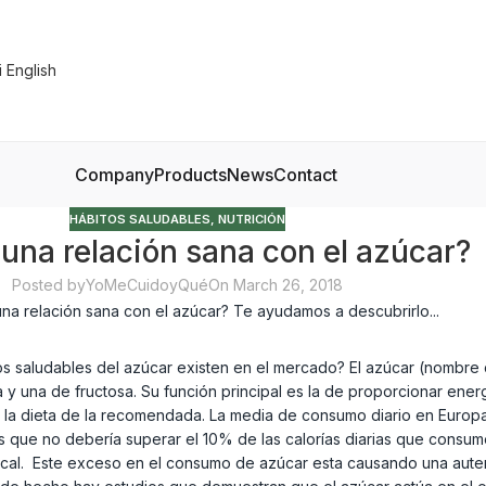
Company
Products
News
Contact
HÁBITOS SALUDABLES
,
NUTRICIÓN
 una relación sana con el azúcar?
Posted by
YoMeCuidoyQué
On March 26, 2018
s saludables del azúcar existen en el mercado? El azúcar (nombre
 una de fructosa. Su función principal es la de proporcionar energí
n la dieta de la recomendada. La media de consumo diario en Europ
s que no debería superar el 10% de las calorías diarias que cons
cal. Este exceso en el consumo de azúcar esta causando una auten