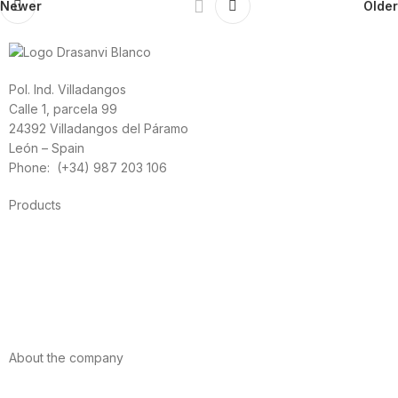
Newer
Older
Pol. Ind. Villadangos
Calle 1, parcela 99
24392 Villadangos del Páramo
León – Spain
Phone: (+34) 987 203 106
Products
Foods
Sport
Cardiovascular health
Vitamins and minerals
Cannabis-CBD
About the company
About us