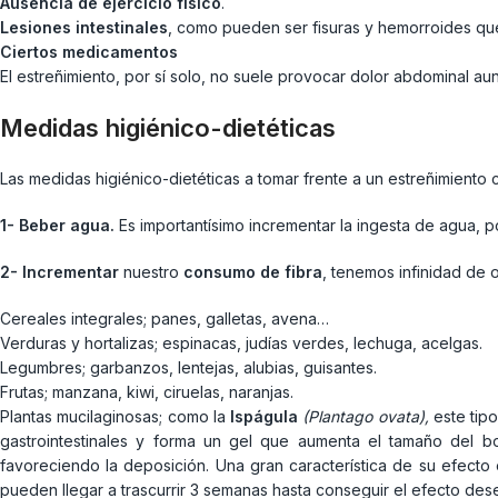
Ausencia de ejercicio físico
.
Lesiones intestinales
, como pueden ser fisuras y hemorroides que
Ciertos medicamentos
El estreñimiento, por sí solo, no suele provocar dolor abdominal a
Medidas higiénico-dietéticas
Las medidas higiénico-dietéticas a tomar frente a un estreñimiento c
1- Beber agua.
Es importantísimo incrementar la ingesta de agua, por
2- Incrementar
nuestro
consumo de fibra
, tenemos infinidad de 
Cereales integrales; panes, galletas, avena…
Verduras y hortalizas; espinacas, judías verdes, lechuga, acelgas.
Legumbres; garbanzos, lentejas, alubias, guisantes.
Frutas; manzana, kiwi, ciruelas, naranjas.
Plantas mucilaginosas; como la
Ispágula
(Plantago ovata),
este tip
gastrointestinales y forma un gel que aumenta el tamaño del bo
favoreciendo la deposición. Una gran característica de su efecto
pueden llegar a trascurrir 3 semanas hasta conseguir el efecto de