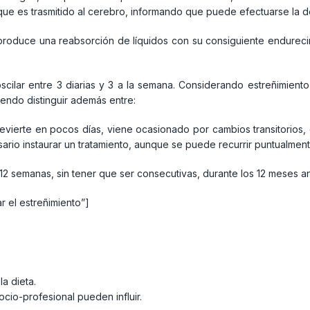
 que es trasmitido al cerebro, informando que puede efectuarse la 
 produce una reabsorción de líquidos con su consiguiente endurec
ilar entre 3 diarias y 3 a la semana. Considerando estreñimien
endo distinguir además entre:
revierte en pocos días, viene ocasionado por cambios transitorios, 
sario instaurar un tratamiento, aunque se puede recurrir puntualmen
12 semanas, sin tener que ser consecutivas, durante los 12 meses an
r el estreñimiento”]
la dieta.
ocio-profesional pueden influir.