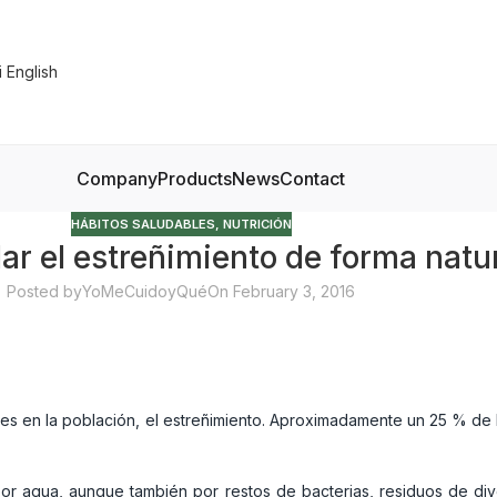
Company
Products
News
Contact
HÁBITOS SALUDABLES
,
NUTRICIÓN
r el estreñimiento de forma natu
Posted by
YoMeCuidoyQué
On February 3, 2016
es en la población, el estreñimiento. Aproximadamente un 25 % de 
r agua, aunque también por restos de bacterias, residuos de dive