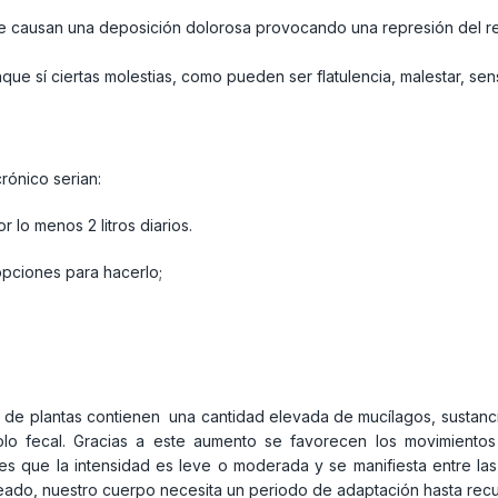
 causan una deposición dolorosa provocando una represión del refl
unque sí ciertas molestias, como pueden ser flatulencia, malestar, 
rónico serian:
 lo menos 2 litros diarios.
opciones para hacerlo;
o de plantas contienen una cantidad elevada de mucílagos, sustan
lo fecal. Gracias a este aumento se favorecen los movimientos 
 es que la intensidad es leve o moderada y se manifiesta entre la
seado, nuestro cuerpo necesita un periodo de adaptación hasta recu