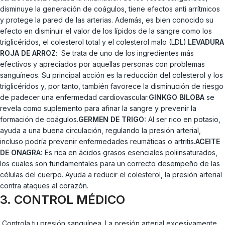
disminuye la generación de coágulos, tiene efectos anti arrítmicos
y protege la pared de las arterias. Además, es bien conocido su
efecto en disminuir el valor de los lípidos de la sangre como los
triglicéridos, el colesterol total y el colesterol malo (LDL).
LEVADURA
ROJA DE ARROZ
:
Se trata de uno de los ingredientes más
efectivos y apreciados por aquellas personas con problemas
sanguíneos. Su principal acción es la reducción del colesterol y los
triglicéridos y, por tanto, también favorece la disminución de riesgo
de padecer una enfermedad cardiovascular.
GINKGO BILOBA
se
revela como suplemento para afinar la sangre y prevenir la
formación de coágulos.
GERMEN DE TRIGO:
Al ser rico en potasio,
ayuda a una buena circulación, regulando la presión arterial,
incluso podría prevenir enfermedades reumáticas o artritis.
ACEITE
DE ONAGRA:
Es rica en ácidos grasos esenciales poliinsaturados,
los cuales son fundamentales para un correcto desempeño de las
células del cuerpo. Ayuda a reducir el colesterol, la presión arterial
contra ataques al corazón.
3. CONTROL MÉDICO
Controla tu presión sanguínea. La presión arterial excesivamente