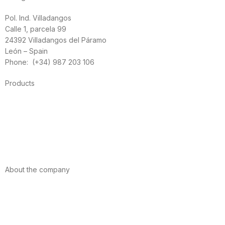
Pol. Ind. Villadangos
Calle 1, parcela 99
24392 Villadangos del Páramo
León – Spain
Phone: (+34) 987 203 106
Products
Foods
Sport
Cardiovascular health
Vitamins and minerals
Cannabis-CBD
About the company
About us
Internacional
Contact