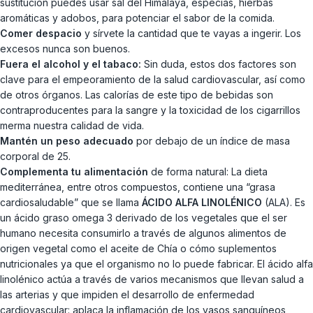
sustitución puedes usar sal del Himalaya, especias, hierbas
aromáticas y adobos, para potenciar el sabor de la comida.
Comer despacio
y sírvete la cantidad que te vayas a ingerir. Los
excesos nunca son buenos.
Fuera el alcohol y el tabaco:
Sin duda, estos dos factores son
clave para el empeoramiento de la salud cardiovascular, así como
de otros órganos. Las calorías de este tipo de bebidas son
contraproducentes para la sangre y la toxicidad de los cigarrillos
merma nuestra calidad de vida.
Mantén un peso adecuado
por debajo de un índice de masa
corporal de 25.
Complementa tu alimentación
de forma natural: La dieta
mediterránea, entre otros compuestos, contiene una “grasa
cardiosaludable” que se llama
ÁCIDO ALFA LINOLÉNICO
(ALA). Es
un ácido graso omega 3 derivado de los vegetales que el ser
humano necesita consumirlo a través de algunos alimentos de
origen vegetal como el aceite de Chía o cómo suplementos
nutricionales ya que el organismo no lo puede fabricar. El ácido alfa
linolénico actúa a través de varios mecanismos que llevan salud a
las arterias y que impiden el desarrollo de enfermedad
cardiovascular: aplaca la inflamación de los vasos sanguíneos,