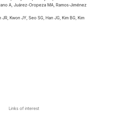
ano A, Juárez-Oropeza MA, Ramos-Jiménez
m JR, Kwon JY, Seo SG, Han JG, Kim BG, Kim
Links of interest
Privacy Policy
Conditions of Use