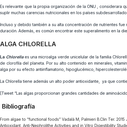
Es relevante que la propia organización de la ONU , considerara qu
suplir muchas carencias nutricionales en los países subdesarrollado
Incluso y debido también a su alta concentración de nutrientes fue
duración. Además, es común encontrar este superalimento en la dieta
ALGA CHLORELLA
La
Chlorella
es una microalga verde unicelular de la familia Chlorel
de clorofila del planeta. Por su alto contenido en minerales, vitam
alga por su efecto antiinflamatorio, hipoglucémico, hipercolestero
La Chlorella tiene además un alto poder antioxidante, ya que contie
[Tweet “Las algas proporcionan grandes cantidades de aminoácidos
Bibliografía
From algae to “functional foods” Vadalà M, Palmieri B.Clin Ter. 2015
Antioxidant, Anti-Nephrolithe Activities and in Vitro Digestibility S