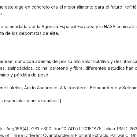
e este alga en concreto era el mejor alimento para el futuro, refi
s.
 recomendada por la Agencia Espacial Europea y la NASA como alimen
 de los deportistas de élite.
laceae, conocida además de por su alto valor nutritivo y desintoxic
inas, aminoácidos, colina, caroteno y fibra, diferentes estudios ha
lémico y pérdida de peso.
ne Luteína, Ácido Ascórbico, Alfa tocoferol, Betacaroteno y Selenio
 esenciales y antioxidantes”]
 Jul-Aug;166(4):e281-e300. doi: 10.7417/T.2015.1875. Italian. PMID: 
tudies of Three Different Cyanobacterial Pigment Extracts. Paliwal C, 