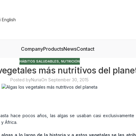
Company
Products
News
Contact
HÁBITOS SALUDABLES
,
NUTRICIÓN
vegetales más nutritivos del plane
Posted by
Nuria
On September 30, 2015
sta hace pocos años, las algas se usaban casi exclusivamente
y África.
s
algas a lo largo de la historia y a estos vegetales se les at