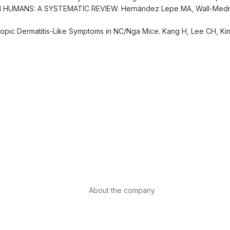
 HUMANS: A SYSTEMATIC REVIEW. Hernández Lepe MA, Wall-Medr
topic Dermatitis-Like Symptoms in NC/Nga Mice. Kang H, Lee CH, Ki
About the company
About us
Internacional