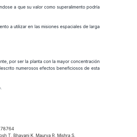
riéndose a que su valor como superalimento podría
to a utilizar en las misiones espaciales de larga
ante, por ser la planta con la mayor concentración
n descrito numerosos efectos beneficiosos de esta
.
26378764
Ghosh T, Bhayani K, Maurya R, Mishra S.