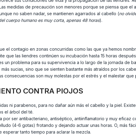
avorece sus condiciones de vida y la propagación de las liendres.
Re
Las medidas de precaución son menores porque se piensa que el agu
unque no saben nadar, se mantienen agarrados al cabello (
no olvid
a del cuerpo humano es muy corta, apenas 48 horas
).
í que el contagio en zonas concurridas como las que ya hemos nom
ite que las liendres continúen su incubación hasta 15 horas despué
 es un problema para su supervivencia a lo largo de la jornada de 
s más sucias, sino que se sienten bastante más atraídos por los cabel
s consecuencias son muy molestas por el estrés y el malestar que 
IENTO CONTRA PIOJOS
ticidas ni parabenos, para no dañar aún más el cabello y la piel. Exis
 el árbol del té.
a por ser antibacteriano, antiséptico, antiinflamatorio y muy eficaz 
lludo (4-6 gotas) frotando y dejando actuar unas horas. O, más fác
ue esperar tanto tiempo para aclarar la mezcla.