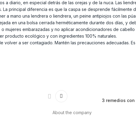
 a diario, en especial detrás de las orejas y de la nuca. Las lien
 La principal diferencia es que la caspa se desprende fácilmente d
r a mano una lendrera o liendrera, un peine antipiojos con las púas m
ejada en una bolsa cerrada herméticamente durante dos días, y de
o mujeres embarazadas y no aplicar acondicionadores de cabello a
ier producto ecológico y con ingredientes 100% naturales.
 de volver a ser contagiado. Mantén las precauciones adecuadas. Es
3 remedios con 
About the company
About us
Internacional