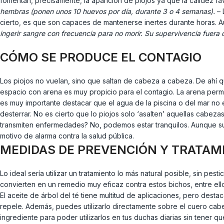
fomentan, precisamente, la aparición de piojos ya que la calidez f
hembras (ponen unos 10 huevos por día, durante 3 o 4 semanas).
– 
cierto, es que son capaces de mantenerse inertes durante horas. A
ingerir sangre con frecuencia para no morir. Su supervivencia fuer
CÓMO SE PRODUCE EL CONTAGIO
Los piojos no vuelan, sino que saltan de cabeza a cabeza. De ah
espacio con arena es muy propicio para el contagio. La arena perm
es muy importante destacar que el agua de la piscina o del mar no
desterrar. No es cierto que lo piojos solo ‘asalten’ aquellas cabeza
transmiten enfermedades? No, podemos estar tranquilos. Aunque su
motivo de alarma contra la salud pública.
MEDIDAS DE PREVENCIÓN Y TRATAM
Lo ideal sería utilizar un tratamiento lo más natural posible, sin pes
convierten en un remedio muy eficaz contra estos bichos, entre ellos
El aceite de árbol del té tiene multitud de aplicaciones, pero destac
repele. Además, puedes utilizarlo directamente sobre el cuero cabe
ingrediente para poder utilizarlos en tus duchas diarias sin tener q