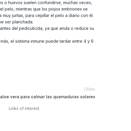
dres o huevos suelen confundirse, muchas veces,
el pelo, mientras que los piojos embriones se
uy juntas, para cepillar el pelo a diario con él.
be ser planchada.
ntes del pediculicida, ya que anula o reduce su
 más, el sistema inmune puede tardar entre 4 y 6
Older
aloe vera para calmar las quemaduras solares
Links of interest
Privacy Policy
Conditions of Use