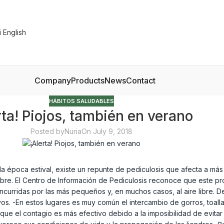
Company
Products
News
Contact
HÁBITOS SALUDABLES
rta! Piojos, también en verano
Posted by
Nuria
On July 9, 2018
 la época estival, existe un repunte de pediculosis que afecta a m
ubre. El Centro de Información de Pediculosis reconoce que este p
curridas por las más pequeños y, en muchos casos, al aire libre. D
os. -En estos lugares es muy común el intercambio de gorros, toallas
 que el contagio es más efectivo debido a la imposibilidad de evitar