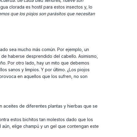
cuerda: de cada diez liendres, nueve son
a clorada es hostil para estos insectos y, lo
emos que los piojos son parásitos que necesitan
brado sea mucho más común. Por ejemplo, un
s de haberse desprendido del cabello. Asimismo,
baño. Por otro lado, hay un mito que debemos
los sanos y limpios. Y por último. ¿Los piojos
provoca en aquellos que los sufren, no son
ten aceites de diferentes plantas y hierbas que se
contra estos bichitos tan molestos dado que los
il aún, elige champú y un gel que contengan este