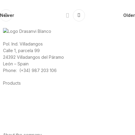
Newer
Older
Pol. Ind. Villadangos
Calle 1, parcela 99
24392 Villadangos del Páramo
León – Spain
Phone: (+34) 987 203 106
Products
Foods
Sport
Cardiovascular health
Vitamins and minerals
Cannabis-CBD
About the company