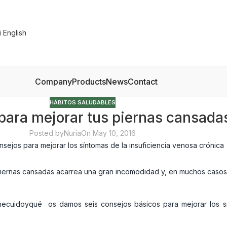
Company
Products
News
Contact
HÁBITOS SALUDABLES
para mejorar tus piernas cansada
Posted by
Nuria
On May 10, 2016
iernas cansadas acarrea una gran incomodidad y, en muchos casos, d
mecuidoyqué os damos seis consejos básicos para mejorar los s