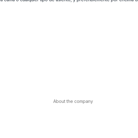
About the company
About us
Internacional
th
Contact
ls