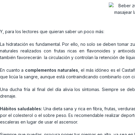
Y, para los lectores que quieran saber un poco más:
La hidratación es fundamental. Por ello, no solo se deben tomar 
naturales realizados con frutas ricas en flavonoides y antixoid
también favorecerán la circulación y controlan la retención de líqui
En cuanto a
complementos naturales
, el más idóneo es el Casta
que licúa la sangre, aunque está contraindicando combinarlo con ci
Una ducha fría al final del día alivia los síntomas. Siempre se de
drenaje.
Hábitos saludables:
Una dieta sana y rica en fibra, frutas, verdura
por el colesterol o el sobre peso. Es recomendable realizar depor
escaleras en lugar de usar el ascensor.
Siempre que puedas, procura poner tus piernas en alto, ya sea en la 