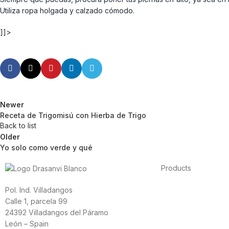
Utiliza ropa holgada y calzado cómodo.
]]>
Newer
Receta de Trigomisú con Hierba de Trigo
Back to list
Older
Yo solo como verde y qué
Products
Foods
Pol. Ind. Villadangos
Sport
Calle 1, parcela 99
Cardiovascular heal
24392 Villadangos del Páramo
Vitamins and minera
León – Spain