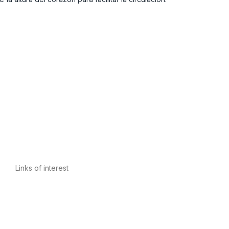
Links of interest
Privacy Policy
Conditions of Use
Legal Notice
Cookies Policy