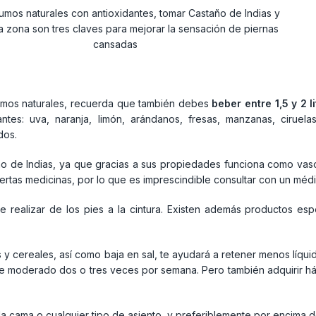
zumos naturales, recuerda que también debes
beber entre 1,5 y 2 l
antes: uva, naranja, limón, arándanos, fresas, manzanas, ciruel
dos.
ño de Indias, ya que gracias a sus propiedades funciona como vasod
ertas medicinas, por lo que es imprescindible consultar con un médi
be realizar de los pies a la cintura. Existen además productos espe
s y cereales, así como baja en sal, te ayudará a retener menos líqui
te moderado dos o tres veces por semana. Pero también adquirir háb
cama o cualquier tipo de asiento, y preferiblemente por encima de la