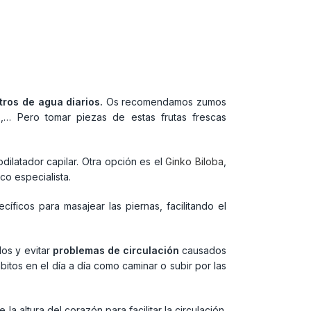
itros de agua diarios.
Os recomendamos zumos
as,… Pero tomar piezas de estas frutas frescas
ilatador capilar. Otra opción es el
Ginko Biloba
,
co especialista.
cíficos para masajear las piernas, facilitando el
dos y evitar
problemas de circulación
causados
itos en el día a día como caminar o subir por las
 altura del corazón para facilitar la circulación.