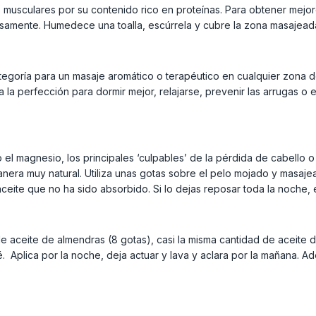
s musculares por su contenido rico en proteínas. Para obtener mejo
dosamente. Humedece una toalla, escúrrela y cubre la zona masaje
egoría para un masaje aromático o terapéutico en cualquier zona d
a perfección para dormir mejor, relajarse, prevenir las arrugas o 
 el magnesio, los principales ‘culpables’ de la pérdida de cabello o 
anera muy natural. Utiliza unas gotas sobre el pelo mojado y masaj
ceite que no ha sido absorbido. Si lo dejas reposar toda la noche, e
aceite de almendras (8 gotas), casi la misma cantidad de aceite de
é. Aplica por la noche, deja actuar y lava y aclara por la mañana. 