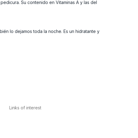
a pedicura. Su contenido en Vitaminas A y las del
ién lo dejamos toda la noche. Es un hidratante y
Links of interest
Privacy Policy
Conditions of Use
Legal Notice