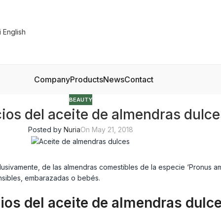
Company
Products
News
Contact
BEAUTY
cios del aceite de almendras dulce
Posted by
Nuria
On May 21, 2018
usivamente, de las almendras comestibles de la especie ‘Pronus amy
ensibles, embarazadas o bebés.
ios del aceite de almendras dulc