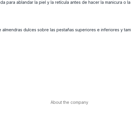
da para ablandar la piel y la retícula antes de hacer la manicura o l
almendras dulces sobre las pestañas superiores e inferiores y tamb
About the company
About us
Internacional
th
Contact